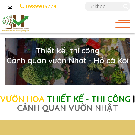
0989905779
Thiết kế, thi công
Cảnh quan vườn Nhật - Hồ cá Koi
VƯỜN HOA
THIẾT KẾ - THI CÔNG
|
CẢNH QUAN VƯỜN NHẬT