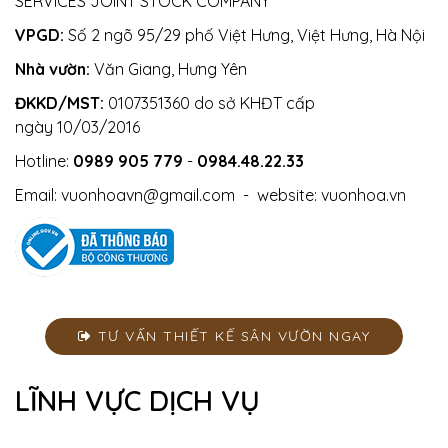
SERVICES JOINT STOCK COMPANY
VPGD:
Số 2 ngõ 95/29 phố Việt Hưng, Việt Hưng, Hà Nội
Nhà vườn:
Văn Giang, Hưng Yên
ĐKKD/MST:
0107351360 do sở KHĐT cấp
ngày 10/03/2016
Hotline:
0989 905 779
-
0984.48.22.33
Email:
vuonhoavn@gmail.com
- website:
vuonhoa.vn
TƯ VẤN THIẾT KẾ SÂN VƯỜN NGAY
LĨNH VỰC DỊCH VỤ