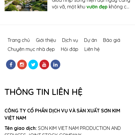
Giữa nhịp sống hiện đại ngày càng
thiên nhiên
vội vã, một khu
vườn đẹp
không chỉ
đơn thuần là khoảng xanh bao
quanh ngôi nhà mà còn là nơi kết
nối con người với thiên nhiên, nơi
mỗi bước chân trở về đều cảm
nhận được sự bình yên và thư thái.
Trang chủ
Giới thiệu
Dịch vụ
Dự án
Báo giá
Với nghệ thuật
thiết kế sân vườn
Chuyên mục nhà đẹp
Hỏi đáp
Liên hệ
Nhật Bản
, những khoảng đất
tưởng chừng đơn điệu được biến
hóa thành một bức tranh thiên
nhiên thu nhỏ với đồi cây, đá cảnh,
bonsai, thảm cỏ, dòng nước và
những đường nét bố cục tinh tế.
THÔNG TIN LIÊN HỆ
CÔNG TY CỔ PHẦN DỊCH VỤ VÀ SẢN XUẤT SƠN KIM
VIỆT NAM
Tên giao dịch:
SON KIM VIET NAM PRODUCTION AND