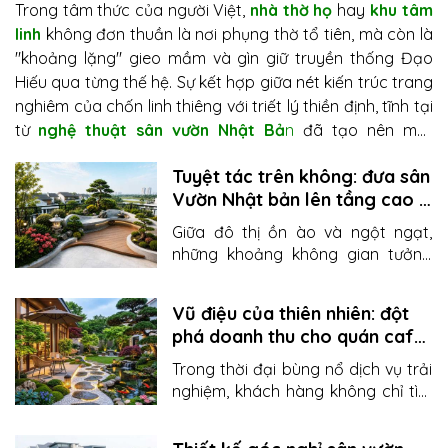
Trong tâm thức của người Việt,
nhà thờ họ
hay
khu tâm
linh
không đơn thuần là nơi phụng thờ tổ tiên, mà còn là
"khoảng lặng" gieo mầm và gìn giữ truyền thống Đạo
Hiếu qua từng thế hệ. Sự kết hợp giữa nét kiến trúc trang
nghiêm của chốn linh thiêng với triết lý thiền định, tĩnh tại
từ
nghệ thuật sân vườn Nhật Bả
n
đã tạo nên một
không gian giao hòa giữa thiên nhiên và lòng tri ân. Bằng
Tuyệt tác trên không: đưa sân
sự am tường sâu sắc về văn hóa Á Đông,
Sơn Kim Việt
Vườn Nhật bản lên tầng cao -
Nam
tự hào kiến tạo nên những
công trình cảnh quan
xu hướng "xanh" đánh thức
tâm linh
mang dấu ấn riêng – nơi từng phiến đá, dòng
Giữa đô thị ồn ào và ngột ngạt,
mọi tổ ấm
nước, cành tùng đều kể lại câu chuyện lòng biết ơn chân
những khoảng không gian tưởng
thành và trường tồn cùng thời gian.
chừng như thừa thãi hay bừa bộn
như
ban công
,
sân thượng
lại chính
Vũ điệu của thiên nhiên: đột
là "chìa khóa vàng" mở ra thiên
phá doanh thu cho quán cafe
đường thư giãn. Với giải pháp
thiết
& resort nhờ kiến trúc sân
kế sân vườn Nhật Bản
trên tầng
Trong thời đại bùng nổ dịch vụ trải
vườn đẳng cấp
cao từ Sơn Kim Việt Nam, mọi quỹ
nghiệm, khách hàng không chỉ tìm
đất hạn hẹp đều được hóa phép
đến một
quán cafe
để uống tách
thành
công viên xanh thu nhỏ
đầy
trà, hay ghé thăm một
khu nghỉ