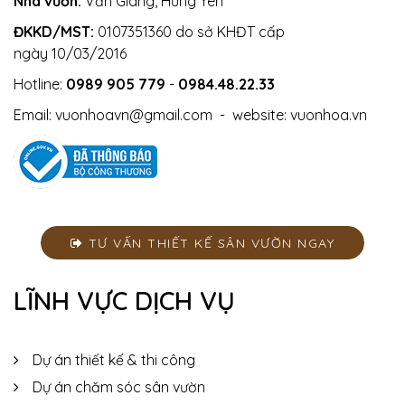
Nhà vườn:
Văn Giang, Hưng Yên
ĐKKD/MST:
0107351360 do sở KHĐT cấp
ngày 10/03/2016
Hotline:
0989 905 779
-
0984.48.22.33
Email:
vuonhoavn@gmail.com
- website:
vuonhoa.vn
TƯ VẤN THIẾT KẾ SÂN VƯỜN NGAY
LĨNH VỰC DỊCH VỤ
Dự án thiết kế & thi công
Dự án chăm sóc sân vườn