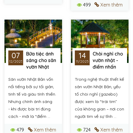
499
Xem thêm
07
14
Bữa tiệc ánh
Chòi nghỉ cho
sáng cho sân
vườn nhật -
12/2025
11/2025
vườn Nhật
điểm nhấn
Bản - Nghệ thuật
nghệ thuật tĩnh tại và
Sân vườn Nhật Bản vốn
Trong nghệ thuật thiết kế
đánh thức vẻ đẹp
tinh tế
không gian sống
nổi tiếng bởi sự tối giản,
sân vườn Nhật Bản, yếu
tinh tế và giàu tính thiền.
tố chòi nghỉ (gazebo)
Nhưng chính ánh sáng
được xem là “trái tim”
- khi được bài trí đúng
của không gian – nơi con
cách - mới là “điểm ...
người tìm về sự tĩnh ...
479
Xem thêm
724
Xem thêm