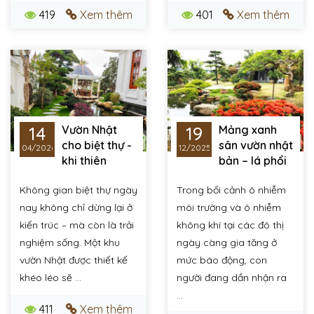
419
Xem thêm
401
Xem thêm
14
19
Vườn Nhật
Mảng xanh
cho biệt thự -
sân vườn nhật
04/2026
12/2025
khi thiên
bản – lá phổi
nhiên trở thành “nghệ
tự nhiên bảo vệ sức
Không gian biệt thự ngày
Trong bối cảnh ô nhiễm
thuật sống”
khỏe gia đình
nay không chỉ dừng lại ở
môi trường và ô nhiễm
kiến trúc – mà còn là trải
không khí tại các đô thị
nghiệm sống. Một khu
ngày càng gia tăng ở
vườn Nhật được thiết kế
mức báo động, con
khéo léo sẽ ...
người đang dần nhận ra
...
411
Xem thêm