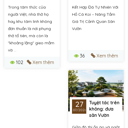
sân vườn Nhật Bản
Tầm Giá Trị Cảnh
Trong tâm thức của
Kết Hợp Đá Tự Nhiên Với
cho Khu Tâm Linh &
Quan Sân Vườn
Nhà Thờ Họ
người Việt, nhà thờ họ
Hồ Cá Koi – Nâng Tầm
hay khu tâm linh không
Giá Trị Cảnh Quan Sân
đơn thuần là nơi phụng
Vườn
thờ tổ tiên, mà còn là
"khoảng lặng" gieo mầm
và ...
36
Xem thêm
102
Xem thêm
27
Tuyệt tác trên
không: đưa
07/2026
sân Vườn
Nhật bản lên tầng
Giữa đô thị ồn ào và ngột
cao - xu hướng "xanh"