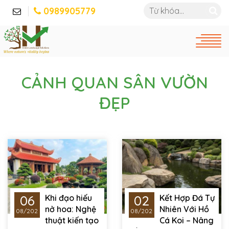
0989905779
CẢNH QUAN SÂN VƯỜN
ĐẸP
06
02
Khi đạo hiếu
Kết Hợp Đá Tự
nở hoa: Nghệ
Nhiên Với Hồ
08/2026
08/2026
thuật kiến tạo
Cá Koi – Nâng