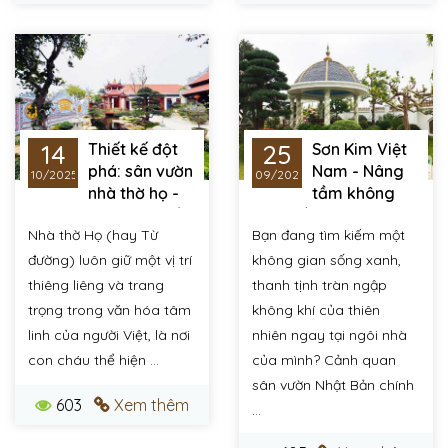
14
25
Thiết kế đột
Sơn Kim Việt
phá: sân vườn
Nam - Nâng
10/2025
09/2025
nhà thờ họ -
tầm không
nơi giao thoa tinh tế
gian sống với nghệ
Nhà thờ Họ (hay Từ
Bạn đang tìm kiếm một
giữa đạo hiếu Việt và
thuật sân vườn Nhật
nghệ thuật vườn
Bản
đường) luôn giữ một vị trí
không gian sống xanh,
NHẬT
thiêng liêng và trang
thanh tịnh tràn ngập
trọng trong văn hóa tâm
không khí của thiên
linh của người Việt, là nơi
nhiên ngay tại ngôi nhà
con cháu thể hiện ...
của mình? Cảnh quan
sân vườn Nhật Bản chính
603
Xem thêm
...