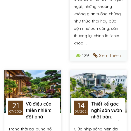
đánh thức mọi tổ ấm
ngạt, những khoảng
không gian tưởng chừng
như thừa thãi hay bừa
bộn như ban công, sân
thượng lại chính là "chìa
khóa ...
129
Xem thêm
21
14
Vũ điệu của
Thiết kế góc
thiên nhiên:
nghỉ sân vườn
07/2026
07/2026
đột phá
nhật bản:
doanh thu cho quán
Khoảng lặng giữa sắc
Trong thời đại bùng nổ
Giữa nhịp sống hiện đại
cafe & resort nhờ
xanh - nơi bình yên