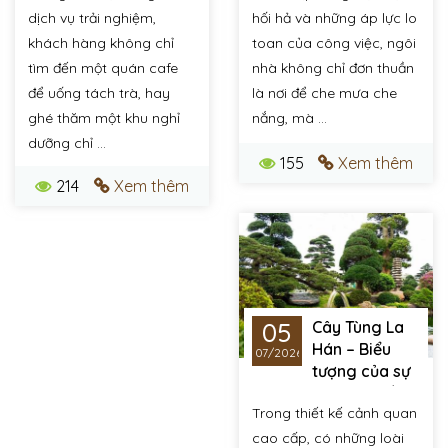
kiến trúc sân vườn
tìm về giữa lòng biệt
dịch vụ trải nghiệm,
hối hả và những áp lực lo
đẳng cấp
thự
khách hàng không chỉ
toan của công việc, ngôi
tìm đến một quán cafe
nhà không chỉ đơn thuần
để uống tách trà, hay
là nơi để che mưa che
ghé thăm một khu nghỉ
nắng, mà ...
dưỡng chỉ ...
155
Xem thêm
214
Xem thêm
05
Cây Tùng La
Hán – Biểu
07/2026
tượng của sự
trường thọ, khí chất
Trong thiết kế cảnh quan
và thịnh vượng trong
không gian sân vườn
cao cấp, có những loài