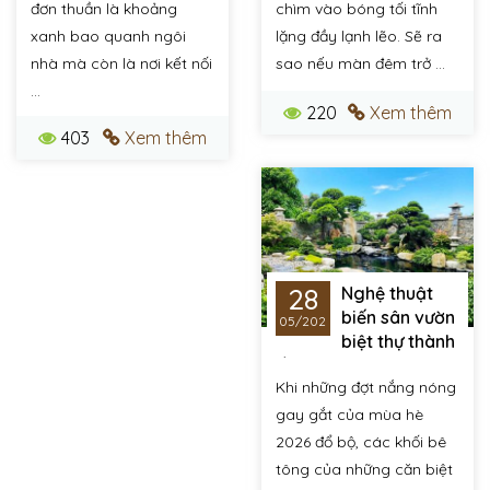
đơn thuần là khoảng
chìm vào bóng tối tĩnh
xanh bao quanh ngôi
lặng đầy lạnh lẽo. Sẽ ra
nhà mà còn là nơi kết nối
sao nếu màn đêm trở ...
...
220
Xem thêm
403
Xem thêm
28
Nghệ thuật
biến sân vườn
05/2026
biệt thự thành
ốc đảo xanh mát "Hạ
Khi những đợt nắng nóng
nhiệt" ngày hè oi bức
gay gắt của mùa hè
2026 đổ bộ, các khối bê
tông của những căn biệt