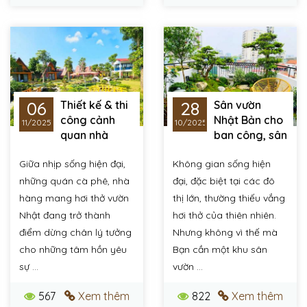
06
28
Thiết kế & thi
Sân vườn
công cảnh
Nhật Bản cho
11/2025
10/2025
quan nhà
ban công, sân
hàng, quán cà phê
thượng - mang hơi
Giữa nhịp sống hiện đại,
Không gian sống hiện
phong cách vườn
thở thiên nhiên vào
Nhật hiện đại
không gian sống hiện
những quán cà phê, nhà
đại, đặc biệt tại các đô
đại
hàng mang hơi thở vườn
thị lớn, thường thiếu vắng
Nhật đang trở thành
hơi thở của thiên nhiên.
điểm dừng chân lý tưởng
Nhưng không vì thế mà
cho những tâm hồn yêu
Bạn cần một khu sân
sự ...
vườn ...
567
Xem thêm
822
Xem thêm