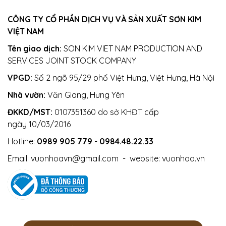
CÔNG TY CỔ PHẦN DỊCH VỤ VÀ SẢN XUẤT SƠN KIM
VIỆT NAM
Tên giao dịch:
SON KIM VIET NAM PRODUCTION AND
SERVICES JOINT STOCK COMPANY
VPGD:
Số 2 ngõ 95/29 phố Việt Hưng, Việt Hưng, Hà Nội
Nhà vườn:
Văn Giang, Hưng Yên
ĐKKD/MST:
0107351360 do sở KHĐT cấp
ngày 10/03/2016
Hotline:
0989 905 779
-
0984.48.22.33
Email:
vuonhoavn@gmail.com
- website:
vuonhoa.vn