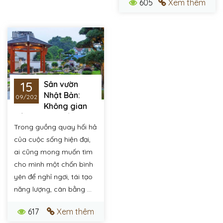
605
Xem thêm
15
Sân vườn
Nhật Bản:
09/2025
Không gian
sống - Tác phẩm
Trong guồng quay hối hả
nghệ thuật
của cuộc sống hiện đại,
ai cũng mong muốn tìm
cho mình một chốn bình
yên để nghỉ ngơi, tái tạo
năng lượng, cân bằng ...
617
Xem thêm