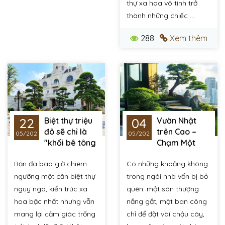
thự xa hoa vô tình trở
thành những chiếc ...
288
Xem thêm
22
04
Biệt thự triệu
Vườn Nhật
đô sẽ chỉ là
trên Cao –
05/2026
05/2026
"khối bê tông
Chạm Một
xa hoa" nếu thiếu đi
Khoảng Xanh Riêng
Bạn đã bao giờ chiêm
Có những khoảng không
khoảng sân vườn
Giữa Phố Thị
xứng tầm
ngưỡng một căn biệt thự
trong ngôi nhà vốn bị bỏ
nguy nga, kiến trúc xa
quên: một sân thượng
hoa bậc nhất nhưng vẫn
nắng gắt, một ban công
mang lại cảm giác trống
chỉ để đặt vài chậu cây,