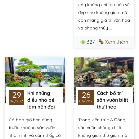
cây không chỉ tạo nên vẻ
đẹp cho không gian mà
còn mang giá trị văn hóa
và phong thủy ...
327
Xem thêm
29
26
Khi những
Cách bố trí
điều nhỏ bé
sân vườn biệt
06/2026
06/2026
làm nên đại
thự theo
cuộc: Sức mạnh thay
phong thủy để gia
Có bao giờ bạn đứng
Trong kiến trúc Á Đông,
đổi diện mạo sân
tăng vượng khí
vườn từ góc tiểu cảnh
trước khoảng sân vườn
sân vườn không chỉ là
tinh tế
nhà mình và cảm thấy có
không gian thư giãn mà