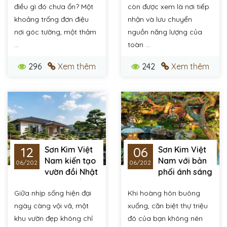
điều gì đó chưa ổn? Một
còn được xem là nơi tiếp
khoảng trống đơn điệu
nhận và lưu chuyển
nơi góc tường, một thảm
nguồn năng lượng của
...
toàn ...
296
Xem thêm
242
Xem thêm
12
06
Sơn Kim Việt
Sơn Kim Việt
Nam kiến tạo
Nam với bản
06/2026
06/2026
vườn đồi Nhật
phối ánh sáng
Bản hiện đại – Biến
sân vườn cho biệt thự
Giữa nhịp sống hiện đại
Khi hoàng hôn buông
biệt thự thành tuyệt
nhà bạn lung linh
tác thiên nhiên
huyền ảo như cung
ngày càng vội vã, một
xuống, căn biệt thự triệu
điện về đêm
khu vườn đẹp không chỉ
đô của bạn không nên