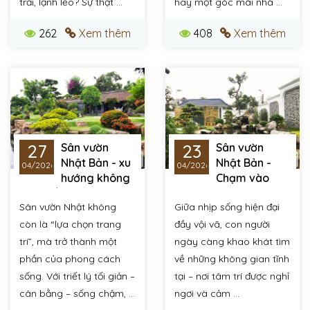
trải, lạnh lẽo? Sự thật ...
hay một góc mái nhà ...
262
Xem thêm
408
Xem thêm
27
23
Sân vườn
Sân vườn
Nhật Bản - xu
Nhật Bản -
04/2026
04/2026
hướng không
Chạm vào
gian sống hiện đại
thiên nhiên theo cách
Sân vườn Nhật không
Giữa nhịp sống hiện đại
của bạn
còn là “lựa chọn trang
đầy vội vã, con người
trí”, mà trở thành một
ngày càng khao khát tìm
phần của phong cách
về những không gian tĩnh
sống. Với triết lý tối giản –
tại – nơi tâm trí được nghỉ
cân bằng – sống chậm, ...
ngơi và cảm ...