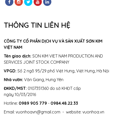
THÔNG TIN LIÊN HỆ
CÔNG TY CỔ PHẦN DỊCH VỤ VÀ SẢN XUẤT SƠN KIM
VIỆT NAM
Tên giao dịch:
SON KIM VIET NAM PRODUCTION AND
SERVICES JOINT STOCK COMPANY
VPGD:
Số 2 ngõ 95/29 phố Việt Hưng, Việt Hưng, Hà Nội
Nhà vườn:
Văn Giang, Hưng Yên
ĐKKD/MST:
0107351360 do sở KHĐT cấp
ngày 10/03/2016
Hotline:
0989 905 779
-
0984.48.22.33
Email:
vuonhoavn@gmail.com
- website:
vuonhoa.vn