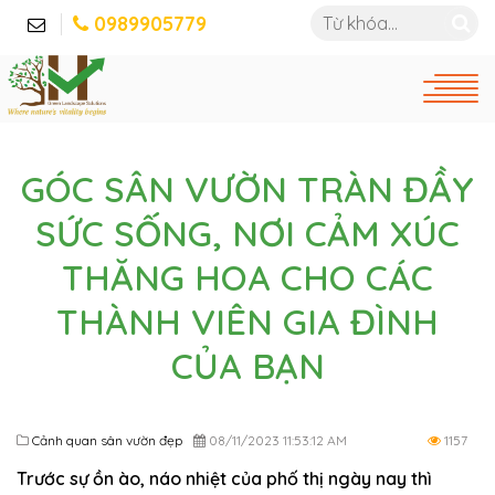
0989905779
GÓC SÂN VƯỜN TRÀN ĐẦY
SỨC SỐNG, NƠI CẢM XÚC
THĂNG HOA CHO CÁC
THÀNH VIÊN GIA ĐÌNH
CỦA BẠN
Cảnh quan sân vườn đẹp
08/11/2023 11:53:12 AM
1157
Trước sự ồn ào, náo nhiệt của phố thị ngày nay thì