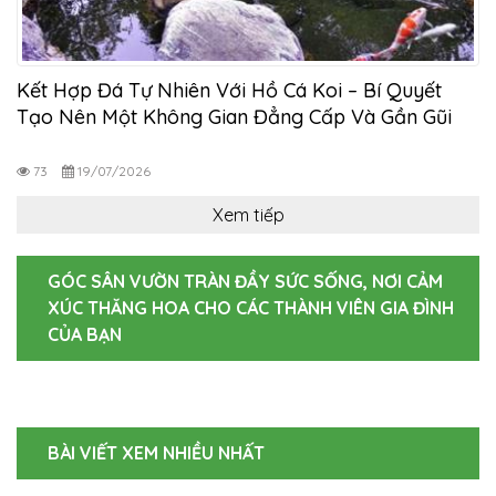
Kết Hợp Đá Tự Nhiên Với Hồ Cá Koi – Bí Quyết
Tạo Nên Một Không Gian Đẳng Cấp Và Gần Gũi
Thiên Nhiên
73
19/07/2026
Xem tiếp
GÓC SÂN VƯỜN TRÀN ĐẦY SỨC SỐNG, NƠI CẢM
XÚC THĂNG HOA CHO CÁC THÀNH VIÊN GIA ĐÌNH
CỦA BẠN
BÀI VIẾT XEM NHIỀU NHẤT