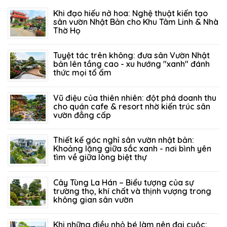
Khi đạo hiếu nở hoa: Nghệ thuật kiến tạo
sân vườn Nhật Bản cho Khu Tâm Linh & Nhà
Thờ Họ
06/08/2026
67
Tuyệt tác trên không: đưa sân Vườn Nhật
bản lên tầng cao - xu hướng "xanh" đánh
thức mọi tổ ấm
27/07/2026
123
Vũ điệu của thiên nhiên: đột phá doanh thu
cho quán cafe & resort nhờ kiến trúc sân
vườn đẳng cấp
21/07/2026
203
Thiết kế góc nghỉ sân vườn nhật bản:
Khoảng lặng giữa sắc xanh - nơi bình yên
tìm về giữa lòng biệt thự
14/07/2026
150
Cây Tùng La Hán – Biểu tượng của sự
trường thọ, khí chất và thịnh vượng trong
không gian sân vườn
05/07/2026
317
Khi những điều nhỏ bé làm nên đại cuộc: