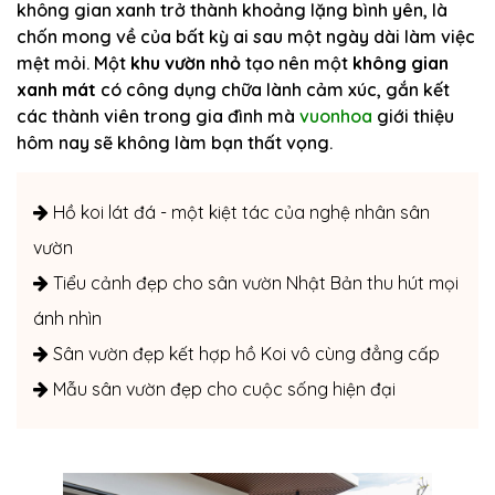
không gian xanh trở thành khoảng lặng bình yên, là
chốn mong về của bất kỳ ai sau một ngày dài làm việc
mệt mỏi. Một
khu vườn nhỏ
tạo nên một
không gian
xanh mát
có công dụng chữa lành cảm xúc, gắn kết
các thành viên trong gia đình mà
vuonhoa
giới thiệu
hôm nay sẽ không làm bạn thất vọng.
Hồ koi lát đá - một kiệt tác của nghệ nhân sân
vườn
Tiểu cảnh đẹp cho sân vườn Nhật Bản thu hút mọi
ánh nhìn
Sân vườn đẹp kết hợp hồ Koi vô cùng đẳng cấp
Mẫu sân vườn đẹp cho cuộc sống hiện đại