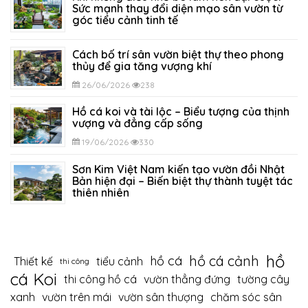
Sức mạnh thay đổi diện mạo sân vườn từ
góc tiểu cảnh tinh tế
29/06/2026
292
Cách bố trí sân vườn biệt thự theo phong
thủy để gia tăng vượng khí
26/06/2026
238
Hồ cá koi và tài lộc – Biểu tượng của thịnh
vượng và đẳng cấp sống
19/06/2026
330
Sơn Kim Việt Nam kiến tạo vườn đồi Nhật
Bản hiện đại – Biến biệt thự thành tuyệt tác
thiên nhiên
12/06/2026
394
hồ
hồ cá cảnh
hồ cá
Thiết kế
tiểu cảnh
thi công
cá Koi
thi công hồ cá
vườn thẳng đứng
tường cây
xanh
vườn trên mái
vườn sân thượng
chăm sóc sân