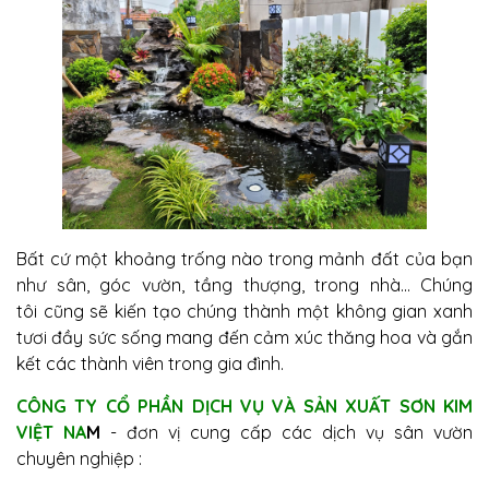
Bất cứ một khoảng trống nào trong mảnh đất của bạn
như sân, góc vườn, tầng thượng, trong nhà... Chúng
tôi cũng sẽ kiến tạo chúng thành một không gian xanh
tươi đầy sức sống mang đến cảm xúc thăng hoa và gắn
kết các thành viên trong gia đình.
CÔNG TY CỔ PHẦN DỊCH VỤ VÀ SẢN XUẤT SƠN KIM
VIỆT NA
M
- đơn vị cung cấp các dịch vụ sân vườn
chuyên nghiệp :