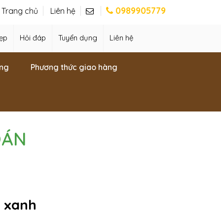
0989905779
Trang chủ
Liên hệ
ẹp
Hỏi đáp
Tuyển dụng
Liên hệ
ng
Phương thức giao hàng
OÁN
y xanh