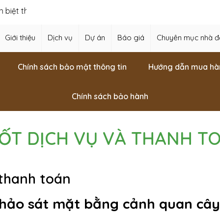
ệt thự, thiết kế vườn Nhật, thiết kế hồ cá Koi,…
Giới thiệu
Dịch vụ
Dự án
Báo giá
Chuyên mục nhà đ
Chính sách bảo mật thông tin
Hướng dẫn mua hà
Chính sách bảo hành
ỐT DỊCH VỤ VÀ THANH T
 thanh toán
 khảo sát mặt bằng cảnh quan câ