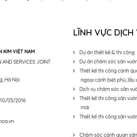
LĨNH VỰC DỊCH
 KIM VIỆT NAM
Dự án thiết kế & thi công
Dự án chăm sóc sân vườ
 AND SERVICES JOINT
Thiết kế thi công cảnh q
g, Hà Nội
ngoại cảnh biệt phủ, lâu 
Dịch vụ chăm sóc sân vư
Thiết kế thi công sân vườ
 10/03/2016
mái
Thiết kế thi công sân vườ
hoa.vn
Chăm sóc cảnh quan sân