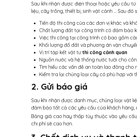
Sau khi nhận được điện thoại hoặc yêu cầu từ
liệu, cây trồng, thiết bị, sinh vật cảnh ... Sau
Tiến độ thi công của các đơn vị khác và k
​Chất lượng đất tại công trình có đảm bảo 
Việc thi công tại công trình có bao gồm 
Khối lượng đổ đất và phương án vận chuyển 
Vị trí tập kết vật tư
thi công cảnh quan
​Nguồn nước và hệ thống nước tưới cho côn
Tìm hiểu các vấn đề an toàn lao đông cho nh
Kiểm tra lại chủng loại cây có phù hợp với
2. Gửi báo giá
Sau khi nhận được danh mục, chủng loại vật liệu
đảm bảo tất cả các yêu cầu của khách hàng, c
Bảng giá cao hay thấp tùy thuộc vào yêu cầu củ
chi phí sẽ cao hơn.