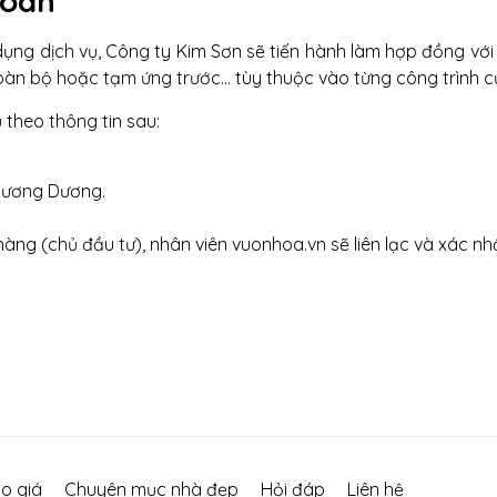
toán
ụng dịch vụ, Công ty Kim Sơn sẽ tiến hành làm hợp đồng với 
toàn bộ hoặc tạm ứng trước... tùy thuộc vào từng công trình c
 theo thông tin sau:
hương Dương.
àng (chủ đầu tư), nhân viên vuonhoa.vn sẽ liên lạc và xác n
o giá
Chuyên mục nhà đẹp
Hỏi đáp
Liên hệ