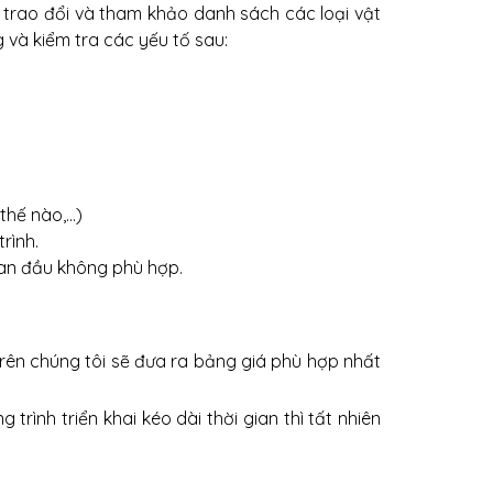
 trao đổi và tham khảo danh sách các loại vật
g và kiểm tra các yếu tố sau:
thế nào,…)
rình.
ban đầu không phù hợp.
ề trên chúng tôi sẽ đưa ra bảng giá phù hợp nhất
rình triển khai kéo dài thời gian thì tất nhiên