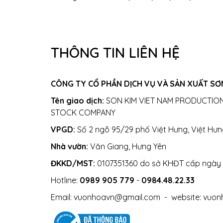
THÔNG TIN LIÊN HỆ
CÔNG TY CỔ PHẦN DỊCH VỤ VÀ SẢN XUẤT SƠN
Tên giao dịch:
SON KIM VIET NAM PRODUCTION
STOCK COMPANY
VPGD:
Số 2 ngõ 95/29 phố Việt Hưng, Việt Hưn
Nhà vườn:
Văn Giang, Hưng Yên
ĐKKD/MST:
0107351360 do sở KHĐT cấp ngày
Hotline:
0989 905 779
-
0984.48.22.33
Email:
vuonhoavn@gmail.com
- website:
vuon