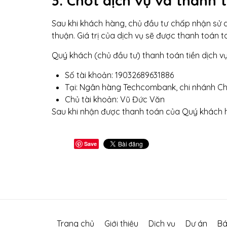
3. Chốt dịch vụ và thanh 
Sau khi khách hàng, chủ đầu tư chấp nhận sử d
thuận. Giá trị của dịch vụ sẽ được thanh toán 
Quý khách (chủ đầu tư) thanh toán tiền dịch vụ
Số tài khoản: 19032689631886
Tại: Ngân hàng Techcombank, chi nhánh C
Chủ tài khoản: Vũ Đức Văn
Sau khi nhận được thanh toán của Quý khách h
Save
Trang chủ
Giới thiệu
Dịch vụ
Dự án
Bá