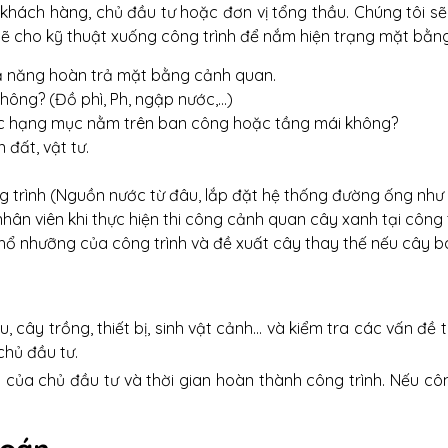
 khách hàng, chủ đầu tư hoặc đơn vị tổng thầu. Chúng tôi sẽ
 đó sẽ cho kỹ thuật xuống công trình để nắm hiện trạng mặt bằn
hả năng hoàn trả mặt bằng cảnh quan.
không? (Đồ phì, Ph, ngập nước,…)
các hạng mục nằm trên ban công hoặc tầng mái không?
đất, vật tư.
g trình (Nguồn nước từ đâu, lắp đặt hệ thống đường ống như 
ân viên khi thực hiện thi công cảnh quan cây xanh tại công t
 thổ nhưỡng của công trình và đề xuất cây thay thế nếu cây 
, cây trồng, thiết bị, sinh vật cảnh... và kiểm tra các vấn đ
hủ đầu tư.
a chủ đầu tư và thời gian hoàn thành công trình. Nếu công t