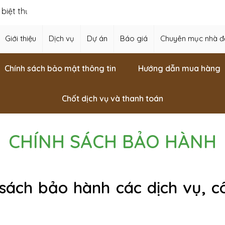
t thự, thiết kế vườn Nhật, thiết kế hồ cá Koi,…
Giới thiệu
Dịch vụ
Dự án
Báo giá
Chuyên mục nhà đ
Chính sách bảo mật thông tin
Hướng dẫn mua hàng
Chốt dịch vụ và thanh toán
CHÍNH SÁCH BẢO HÀNH
 sách bảo hành các dịch vụ, c