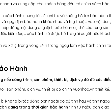
 vuonhoa.vn cung cấp cho khách hàng đều có chính sách bảo
h bảo hành chúng tôi sẽ loại trừ và không hỗ trợ bảo hành 
ộ và quy định bảo hành khác nhau và tuy thuộc vào nội du
 hợp đồng, nội dung quy định bảo hành cụ thể của từng sản p
iều kiện được bảo hành sẽ được hỗ trợ giải quyết nếu khách
à xử lý trong vòng 24 h trong ngày làm việc hành chính từ t
Bảo Hành
nếu công trình, sản phẩm, thiết bị, dịch vụ đó đủ các điều
i, sản phẩm, dịch vụ, thiết bị do chính vuonhoa.vn thiết kế,
 bị
không
bị tác động bên ngoài do cố tình hay vô tình ngoại t
còn đang trong thời gian bảo hành
tính từ ngày bàn giao