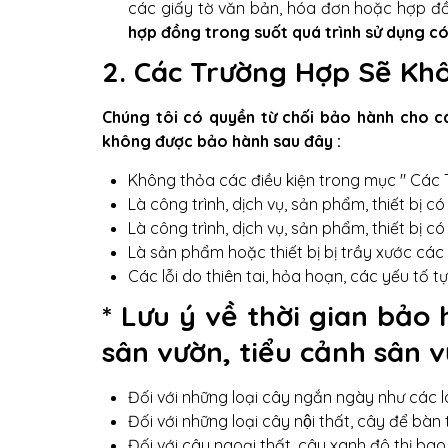
các giấy tờ văn bản, hóa đơn hoặc hợp đồ
hợp đồng trong suốt quá trình sử dụng có
2. Các Trường Hợp Sẽ Kh
Chúng tôi có quyền từ chối bảo hành cho cá
không được bảo hành sau đây :
Không thỏa các điều kiện trong mục " Các
Là công trình, dịch vụ, sản phẩm, thiết bị 
Là công trình, dịch vụ, sản phẩm, thiết bị 
Là sản phẩm hoặc thiết bị bị trầy xước c
Các lỗi do thiên tai, hỏa hoạn, các yếu tố tự
* Lưu ý về thời gian bảo 
sân vườn, tiểu cảnh sân 
Đối với những loại cây ngắn ngày như các lo
Đối với những loại cây nội thất, cây để bàn 
Đối với cây ngoại thất, cây xanh đô thị bao g