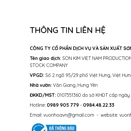
THÔNG TIN LIÊN HỆ
CÔNG TY CỔ PHẦN DỊCH VỤ VÀ SẢN XUẤT SƠN
Tên giao dịch:
SON KIM VIET NAM PRODUCTION
STOCK COMPANY
VPGD:
Số 2 ngõ 95/29 phố Việt Hưng, Việt Hưn
Nhà vườn:
Văn Giang, Hưng Yên
ĐKKD/MST:
0107351360 do sở KHĐT cấp ngày
Hotline:
0989 905 779
-
0984.48.22.33
Email:
vuonhoavn@gmail.com
- website:
vuon