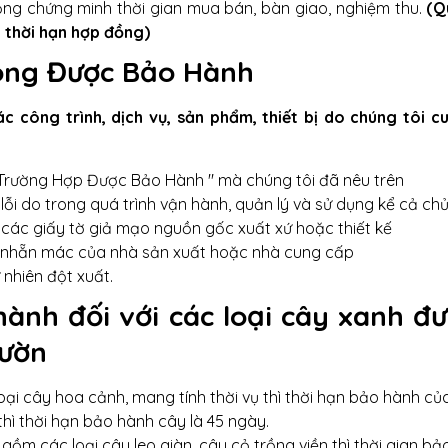
ng chứng minh thời gian mua bán, bàn giao, nghiệm thu.
(Q
 thời hạn hợp đồng)
ông Được Bảo Hành
c công trình, dịch vụ, sản phẩm, thiết bị do chúng tôi c
 Trường Hợp Được Bảo Hành " mà chúng tôi đã nêu trên
có lỗi do trong quá trình vận hành, quản lý và sử dụng kể cả 
có các giấy tờ giả mạo nguồn gốc xuất xứ hoặc thiết kế
ác nhẵn mác của nhà sản xuất hoặc nhà cung cấp
 nhiên đột xuất.
hành đối với các loại cây xanh đ
vườn
ại cây hoa cảnh, mang tính thời vụ thì thời hạn bảo hành củ
thì thời hạn bảo hành cây là 45 ngày.
ồm các loại cây leo giàn, cây cỏ trồng viền thì thời gian bả