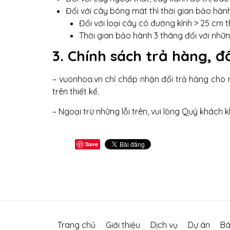
Đối với cây bóng mát thì thời gian bảo hà
Đối với loại cây có đường kính > 25 cm th
Thời gian bảo hành 3 tháng đối với nhữ
3. Chính sách trả hàng, đ
– vuonhoa.vn chỉ chấp nhận đổi trả hàng cho 
trên thiết kế.
– Ngoại trừ những lỗi trên, vui lòng Quý khách 
Save
Trang chủ
Giới thiệu
Dịch vụ
Dự án
Bá