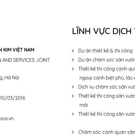
LĨNH VỰC DỊCH
 KIM VIỆT NAM
Dự án thiết kế & thi công
Dự án chăm sóc sân vườ
 AND SERVICES JOINT
Thiết kế thi công cảnh q
g, Hà Nội
ngoại cảnh biệt phủ, lâu 
Dịch vụ chăm sóc sân vư
Thiết kế thi công sân vườ
 10/03/2016
mái
Thiết kế thi công sân vườ
hoa.vn
Chăm sóc cảnh quan sân