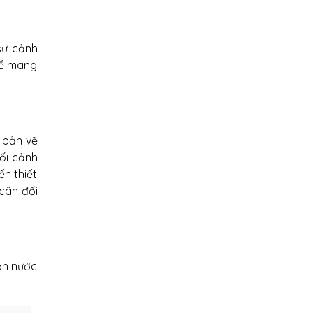
 sư cảnh
để mang
" bản vẽ
ối cảnh
ến thiết
 cân đối
uồn nước