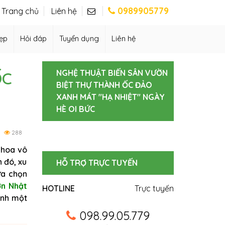
0989905779
Trang chủ
Liên hệ
ẹp
Hỏi đáp
Tuyển dụng
Liên hệ
NGHỆ THUẬT BIẾN SÂN VƯỜN
ỐC
BIỆT THỰ THÀNH ỐC ĐẢO
XANH MÁT "HẠ NHIỆT" NGÀY
HÈ OI BỨC
288
hoa vô
 đó, xu
HỖ TRỢ TRỰC TUYẾN
ựa chọn
ờn Nhật
HOTLINE
Trực tuyến
ành một
098.99.05.779