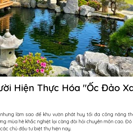
ười Hiện Thực Hóa "Ốc Đảo X
 nhưng làm sao để khu vườn phát huy tối đa công năng th
hững mùa hè khắc nghiệt lại càng đòi hỏi chuyên môn cao. Đó 
các chủ đầu tư biệt thự hiện nay.