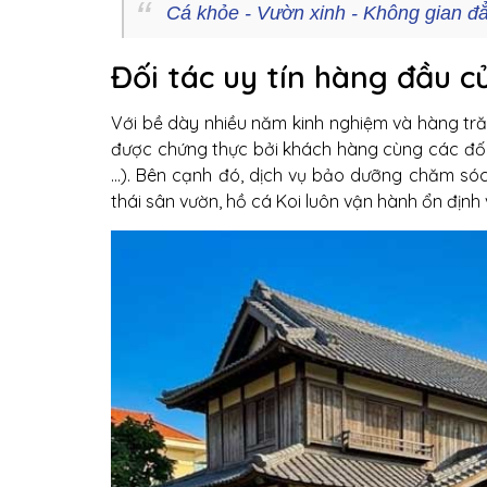
Cá khỏe - Vườn xinh - Không gian đ
Đối tác uy tín hàng đầu củ
Với bề dày nhiều năm kinh nghiệm và hàng tr
được chứng thực bởi khách hàng cùng các đối
...). Bên cạnh đó, dịch vụ bảo dưỡng chăm só
thái sân vườn, hồ cá Koi luôn vận hành ổn định 