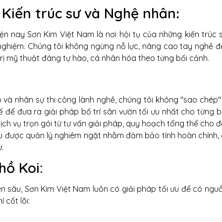
Kiến trúc sư và Nghệ nhân​
:
iện nay Sơn Kim Việt Nam là nơi hội tụ của những kiến trúc
nghiệm. Chúng tôi không ngừng nỗ lực, nâng cao tay nghề 
ị mỹ thuật đáng tự hào, cá nhân hóa theo từng bối cảnh.
ạo và nhân sự thi công lành nghề, chúng tôi không "sao chép
 để đưa ra giải pháp bố trí sân vườn tối ưu nhất cho từng b
ch vụ trọn gói từ tư vấn giải pháp, quy hoạch tổng thể cho đ
đều được quản lý nghiêm ngặt nhằm đảm bảo tính hoàn chỉnh,
.
hồ Koi:
ên sâu, Sơn Kim Việt Nam luôn có giải pháp tối ưu để có ng
 cốt lõi: