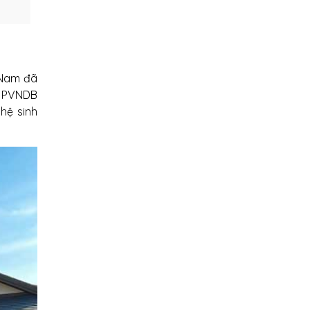
 Nam đã
, PVNDB
hệ sinh