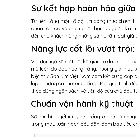
Sự kết hợp hoàn hảo giữa 
Từ nền tảng một tổ đội thi công thực chiến, h
quan tài hoa và các nghệ nhân dày dặn kinh 
đến cho khách hàng những sản phẩm đạt giá tr
Năng lực cốt lõi vượt trội:
Với đội ngũ kỹ sư thiết kế giàu tư duy sáng t
mà luôn đo đạc hướng nắng, hướng gió thực tế
biệt thự. Sơn Kim Việt Nam cam kết cung cấp dị
lập phương án thi công tối ưu. Mọi quy trình 
theo đúng ngân sách và tiến độ của chủ đầu tư
Chuẩn vận hành kỹ thuật 
Sở hữu bí quyết xử lý hệ thống lọc hồ cá chuy
trong mát, tuần hoàn đều đặn, đảm bảo tiêu chí