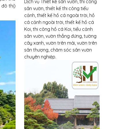
Dịch vụ Thiết kế sân vườn, thi công
 đô thị)
sân vườn, thiết kế thi công tiểu
cảnh, thiết kế hồ cá ngoài trời, hồ
cá cảnh ngoài trời, thiết kế hồ cá
Koi, thi công hồ cá Koi, tiểu cảnh
sân vườn, vườn thẳng đứng, tường
cây xanh, vườn trên mái, vườn trên
sân thượng, chăm sóc sân vườn
chuyên nghiệp.