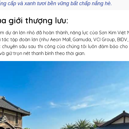
ẳng cấp và xanh tươi bền vững bất chấp nắng hè
.
a giới thượng lưu:
ăm dự án lớn nhỏ đã hoàn thành, năng lực của Sơn Kim Việt
 tác tập đoàn lớn (như Aeon Mall, Gamuda, VCI Group, BIDV
c chuyên sâu sau thi công của chúng tôi luôn đảm bảo cho 
và giữ trọn nét thanh bình theo thời gian.