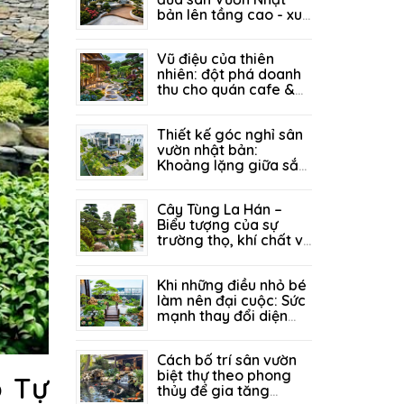
bản lên tầng cao - xu
hướng "xanh" đánh
27/07/2026
128
thức mọi tổ ấm
Vũ điệu của thiên
nhiên: đột phá doanh
thu cho quán cafe &
resort nhờ kiến trúc
21/07/2026
208
sân vườn đẳng cấp
Thiết kế góc nghỉ sân
vườn nhật bản:
Khoảng lặng giữa sắc
xanh - nơi bình yên tìm
14/07/2026
154
về giữa lòng biệt thự
Cây Tùng La Hán –
Biểu tượng của sự
trường thọ, khí chất và
thịnh vượng trong
05/07/2026
321
không gian sân vườn
Khi những điều nhỏ bé
làm nên đại cuộc: Sức
mạnh thay đổi diện
mạo sân vườn từ góc
29/06/2026
295
tiểu cảnh tinh tế
Cách bố trí sân vườn
biệt thự theo phong
ộ Tự
thủy để gia tăng