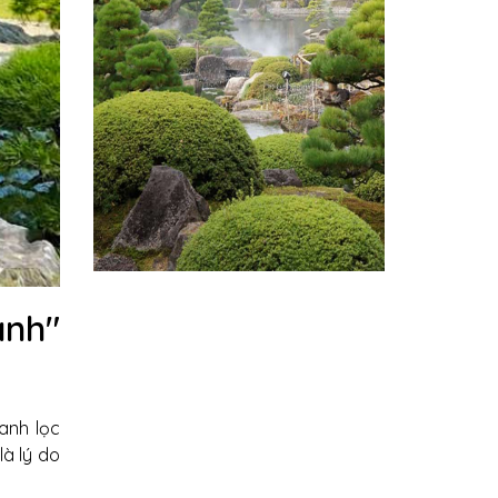
anh"
anh lọc
là lý do