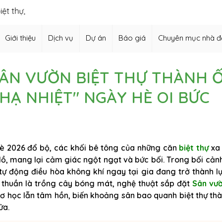
iết kế vườn Nhật, thiết kế hồ cá Koi,…
Giới thiệu
Dịch vụ
Dự án
Báo giá
Chuyên mục nhà đ
SÂN VƯỜN BIỆT THỰ THÀNH 
HẠ NHIỆT" NGÀY HÈ OI BỨC
è 2026 đổ bộ, các khối bê tông của những căn
biệt thự
xa 
 lồ, mang lại cảm giác ngột ngạt và bức bối. Trong bối cảnh
tự động điều hòa không khí ngay tại gia đang trở thành l
n thuần là trồng cây bóng mát, nghệ thuật sắp đặt
Sân vư
" cơ học lẫn tâm hồn, biến khoảng sân bao quanh biệt thự th
ửa.