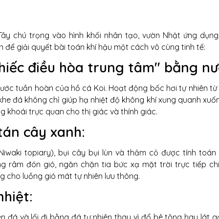
y chú trọng vào hình khối nhân tạo, vườn Nhật ứng dụng t
để giải quyết bài toán khí hậu một cách vô cùng tinh tế:
"Chiếc điều hòa trung tâm" bằng nư
nước tuần hoàn của hồ cá Koi. Hoạt động bốc hơi tự nhiên t
khe đá không chỉ giúp hạ nhiệt độ không khí xung quanh xuố
 khoái trực quan cho thị giác và thính giác.
tán cây xanh:
iwaki topiary), bụi cây bụi lùn và thảm cỏ được tính toán
 râm đón gió, ngăn chặn tia bức xạ mặt trời trực tiếp ch
cho luồng gió mát tự nhiên lưu thông.
nhiệt:
 đá và lối đi bằng đá tự nhiên thay vì đổ bê tông hay lát 