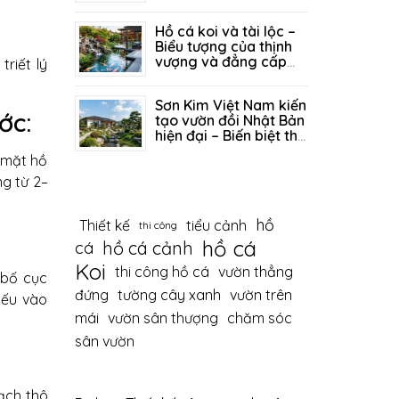
vượng khí
26/06/2026
242
Hồ cá koi và tài lộc –
Biểu tượng của thịnh
vượng và đẳng cấp
riết lý
sống
19/06/2026
335
Sơn Kim Việt Nam kiến
ớc:
tạo vườn đồi Nhật Bản
hiện đại – Biến biệt thự
thành tuyệt tác thiên
ừ mặt hồ
12/06/2026
399
nhiên
ng từ 2–
hồ
Thiết kế
tiểu cảnh
thi công
hồ cá
hồ cá cảnh
cá
Koi
thi công hồ cá
vườn thẳng
 bố cục
đứng
tường cây xanh
vườn trên
iếu vào
mái
vườn sân thượng
chăm sóc
sân vườn
gạch thô