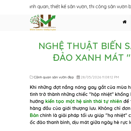
kế cảnh quan, thiết kế sân vườn, thi công sân vườn biệt thự, th
NGHỆ THUẬT BIẾN 
ĐẢO XANH MÁT "
Cảnh quan sân vườn đẹp
28/05/2026 11:08:12 PM
Khi những đợt nắng nóng gay gắt của mùa h
tình trở thành những chiếc "hộp nhiệt" khổng
hướng
kiến tạo một hệ sinh thái tự nhiên
để 
hàng đầu của giới thượng lưu. Không chỉ đơ
Bản
chính là giải pháp tối ưu giúp "hạ nhiệt
ốc đảo thanh bình, dịu mát giữa ngày hè rực l