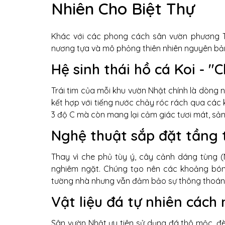
Nhiên Cho Biệt Thự
Khác với các phong cách sân vườn phương Tâ
nương tựa và mô phỏng thiên nhiên nguyên bản 
Hệ sinh thái hồ cá Koi - 
Trái tim của mỗi khu vườn Nhật chính là dòng 
kết hợp với tiếng nước chảy róc rách qua các 
3 độ C mà còn mang lại cảm giác tươi mát, sảng
Nghệ thuật sắp đặt tầng 
Thay vì che phủ tùy ý, cây cảnh dáng tùng (N
nghiêm ngặt. Chúng tạo nên các khoảng bóng
tường nhà nhưng vẫn đảm bảo sự thông thoáng 
Vật liệu đá tự nhiên cách 
Sân vườn Nhật ưu tiên sử dụng đá thô mộc, đèn