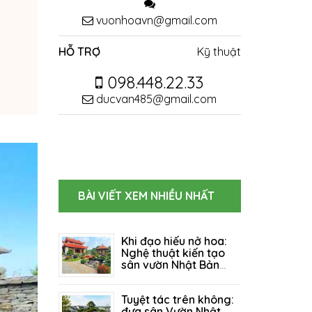
vuonhoavn@gmail.com
HỖ TRỢ
Kỹ thuật
098.448.22.33
ducvan485@gmail.com
BÀI VIẾT XEM NHIỀU NHẤT
Khi đạo hiếu nở hoa:
Nghệ thuật kiến tạo
sân vườn Nhật Bản
cho Khu Tâm Linh &
06/08/2026
96
Nhà Thờ Họ
Tuyệt tác trên không:
đưa sân Vườn Nhật