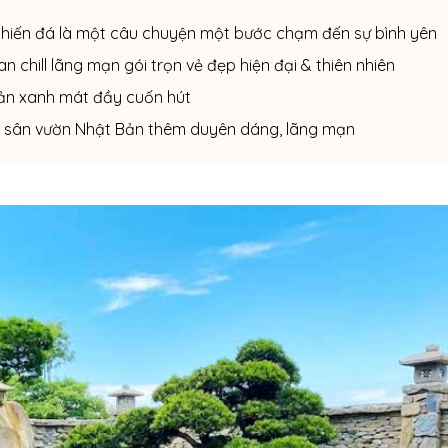
 phiến đá là một câu chuyện một bước chạm đến sự bình yên
 chill lãng mạn gói trọn vẻ đẹp hiện đại & thiên nhiên
ản xanh mát đầy cuốn hút
o sân vườn Nhật Bản thêm duyên dáng, lãng mạn