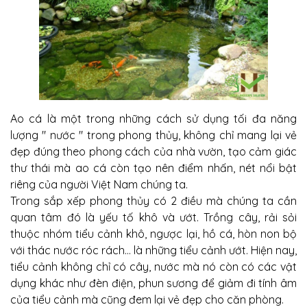
Ao cá là một trong những cách sử dụng tối đa năng
lượng " nước " trong phong thủy, không chỉ mang lại vẻ
đẹp đúng theo phong cách của nhà vườn, tạo cảm giác
thư thái mà ao cá còn tạo nên điểm nhấn, nét nổi bật
riêng của người Việt Nam chúng ta.
Trong sắp xếp phong thủy có 2 điều mà chúng ta cần
quan tâm đó là yếu tố khô và ướt. Trồng cây, rải sỏi
thuộc nhóm tiểu cảnh khô, ngược lại, hồ cá, hòn non bộ
với thác nước róc rách… là những tiểu cảnh ướt. Hiện nay,
tiểu cảnh không chỉ có cây, nước mà nó còn có các vật
dụng khác như đèn điện, phun sương để giảm đi tính âm
của tiểu cảnh mà cũng đem lại vẻ đẹp cho căn phòng.