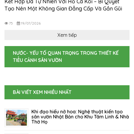
Kết Hợp Đá Tự Nhiên Với Hồ Cá Koi – Bí Quyết
Tạo Nên Một Không Gian Đẳng Cấp Và Gần Gũi
Thiên Nhiên
75
19/07/2026
Xem tiếp
NƯỚC- YẾU TỐ QUAN TRỌNG TRONG THIẾT KẾ
TIỂU CẢNH SÂN VƯỜN
BÀI VIẾT XEM NHIỀU NHẤT
Khi đạo hiếu nở hoa: Nghệ thuật kiến tạo
sân vườn Nhật Bản cho Khu Tâm Linh & Nhà
Thờ Họ
06/08/2026
110