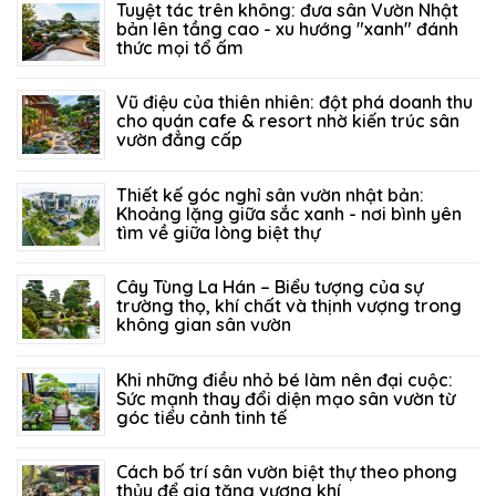
Tuyệt tác trên không: đưa sân Vườn Nhật
bản lên tầng cao - xu hướng "xanh" đánh
thức mọi tổ ấm
27/07/2026
129
Vũ điệu của thiên nhiên: đột phá doanh thu
cho quán cafe & resort nhờ kiến trúc sân
vườn đẳng cấp
21/07/2026
214
Thiết kế góc nghỉ sân vườn nhật bản:
Khoảng lặng giữa sắc xanh - nơi bình yên
tìm về giữa lòng biệt thự
14/07/2026
156
Cây Tùng La Hán – Biểu tượng của sự
trường thọ, khí chất và thịnh vượng trong
không gian sân vườn
05/07/2026
331
Khi những điều nhỏ bé làm nên đại cuộc:
Sức mạnh thay đổi diện mạo sân vườn từ
góc tiểu cảnh tinh tế
29/06/2026
296
Cách bố trí sân vườn biệt thự theo phong
thủy để gia tăng vượng khí