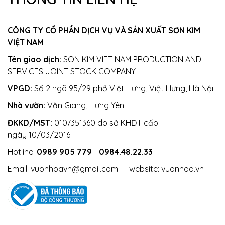
CÔNG TY CỔ PHẦN DỊCH VỤ VÀ SẢN XUẤT SƠN KIM
VIỆT NAM
Tên giao dịch:
SON KIM VIET NAM PRODUCTION AND
SERVICES JOINT STOCK COMPANY
VPGD:
Số 2 ngõ 95/29 phố Việt Hưng, Việt Hưng, Hà Nội
Nhà vườn:
Văn Giang, Hưng Yên
ĐKKD/MST:
0107351360 do sở KHĐT cấp
ngày 10/03/2016
Hotline:
0989 905 779
-
0984.48.22.33
Email:
vuonhoavn@gmail.com
- website:
vuonhoa.vn