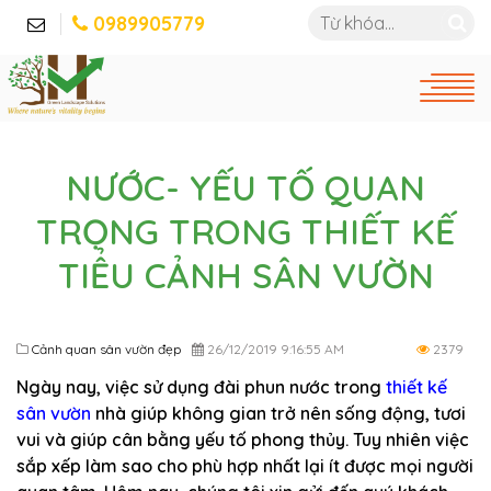
0989905779
NƯỚC- YẾU TỐ QUAN
TRỌNG TRONG THIẾT KẾ
TIỂU CẢNH SÂN VƯỜN
Cảnh quan sân vườn đẹp
26/12/2019 9:16:55 AM
2379
Ngày nay, việc sử dụng đài phun nước trong
thiết kế
sân vườn
nhà giúp không gian trở nên sống động, tươi
vui và giúp cân bằng yếu tố phong thủy. Tuy nhiên việc
sắp xếp làm sao cho phù hợp nhất lại ít được mọi người