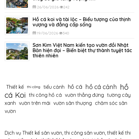
26/06/2026
242
Hồ cá koi và tài lộc – Biểu tượng của thịnh
vượng và đẳng cấp sống
19/06/2026
340
Sơn Kim Việt Nam kiến tạo vườn đồi Nhật
Bản hiện đại – Biến biệt thự thành tuyệt tác
thiên nhiên
12/06/2026
406
hồ
hồ cá cảnh
hồ cá
Thiết kế
tiểu cảnh
thi công
cá Koi
thi công hồ cá
vườn thẳng đứng
tường cây
xanh
vườn trên mái
vườn sân thượng
chăm sóc sân
vườn
Dịch vụ Thiết kế sân vườn, thi công sân vườn, thiết kế thi