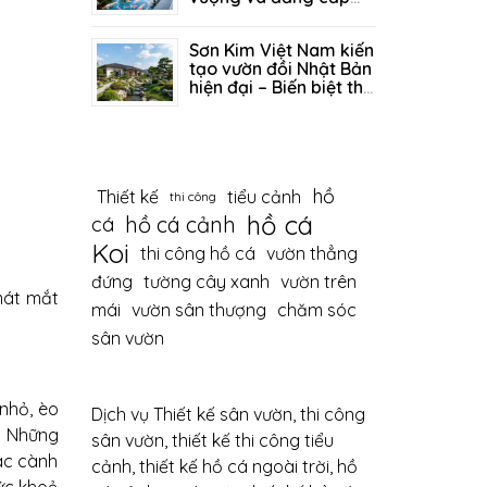
sống
19/06/2026
334
Sơn Kim Việt Nam kiến
tạo vườn đồi Nhật Bản
hiện đại – Biến biệt thự
thành tuyệt tác thiên
12/06/2026
397
nhiên
hồ
Thiết kế
tiểu cảnh
thi công
hồ cá
hồ cá cảnh
cá
Koi
thi công hồ cá
vườn thẳng
đứng
tường cây xanh
vườn trên
mát mắt
mái
vườn sân thượng
chăm sóc
sân vườn
nhỏ, èo
Dịch vụ Thiết kế sân vườn, thi công
. Những
sân vườn, thiết kế thi công tiểu
các cành
cảnh, thiết kế hồ cá ngoài trời, hồ
ức khoẻ