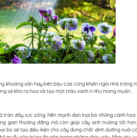
ong khoảng sân hay bên bậu cửa cũng khiến ngôi nhà trông 
úng sẽ khó ra hoa và tạo một màu xanh rì như mong muốn.
và tràn đầy sức sống. Nên mạnh dạn loại bỏ những cành hoa 
ông gian thoáng đãng mà còn giúp cây sinh trưởng tốt hơn
 loại bỏ sẽ tạo điều kiện cho cây dùng chất dinh dưỡng nuôi 
chế muỗi, côn trùng ẩn nấp trong những chậu cây. Nhờ vậy, s