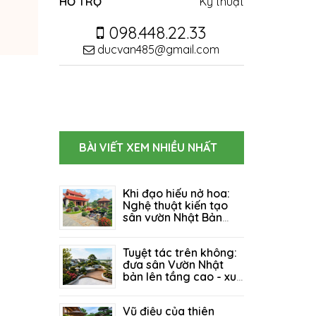
HỖ TRỢ
Kỹ thuật
098.448.22.33
ducvan485@gmail.com
BÀI VIẾT XEM NHIỀU NHẤT
Khi đạo hiếu nở hoa:
Nghệ thuật kiến tạo
sân vườn Nhật Bản
cho Khu Tâm Linh &
06/08/2026
87
Nhà Thờ Họ
Tuyệt tác trên không:
đưa sân Vườn Nhật
bản lên tầng cao - xu
hướng "xanh" đánh
27/07/2026
127
thức mọi tổ ấm
Vũ điệu của thiên