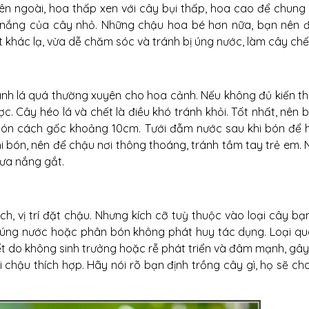
n ngoài, hoa thấp xen với cây bụi thấp, hoa cao để chung 
t nắng của cây nhỏ. Những chậu hoa bé hơn nữa, bạn nên đ
khác lạ, vừa dễ chăm sóc và tránh bị úng nước, làm cây chế
h lá quá thường xuyên cho hoa cảnh. Nếu không đủ kiến thứ
. Cây héo lá và chết là điều khó tránh khỏi. Tốt nhất, nên
 bón cách gốc khoảng 10cm. Tưới đẫm nước sau khi bón để 
hi bón, nên để chậu nơi thông thoáng, tránh tầm tay trẻ em.
rưa nắng gắt.
h, vị trí đặt chậu. Nhưng kích cỡ tuỳ thuộc vào loại cây bạ
g úng nước hoặc phân bón không phát huy tác dụng. Loại qu
ết do không sinh trưởng hoặc rễ phát triển và đâm mạnh, gây
 chậu thích hợp. Hãy nói rõ bạn định trồng cây gì, họ sẽ c