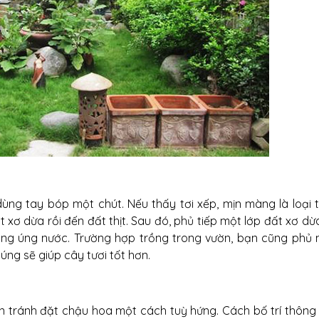
dùng tay bóp một chút. Nếu thấy tơi xếp, mịn màng là loại t
t xơ dừa rồi đến đất thịt. Sau đó, phủ tiếp một lớp đất xơ dừ
ông úng nước. Trường hợp trồng trong vườn, bạn cũng phủ 
úng sẽ giúp cây tươi tốt hơn.
 tránh đặt chậu hoa một cách tuỳ hứng. Cách bố trí thông 