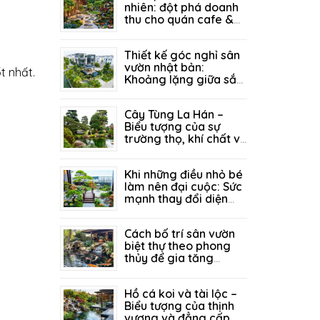
nhiên: đột phá doanh
thu cho quán cafe &
resort nhờ kiến trúc
21/07/2026
206
sân vườn đẳng cấp
Thiết kế góc nghỉ sân
vườn nhật bản:
t nhất.
Khoảng lặng giữa sắc
xanh - nơi bình yên tìm
14/07/2026
151
về giữa lòng biệt thự
Cây Tùng La Hán –
Biểu tượng của sự
trường thọ, khí chất và
thịnh vượng trong
05/07/2026
319
không gian sân vườn
Khi những điều nhỏ bé
làm nên đại cuộc: Sức
mạnh thay đổi diện
mạo sân vườn từ góc
29/06/2026
294
tiểu cảnh tinh tế
Cách bố trí sân vườn
biệt thự theo phong
thủy để gia tăng
vượng khí
26/06/2026
240
Hồ cá koi và tài lộc –
Biểu tượng của thịnh
vượng và đẳng cấp