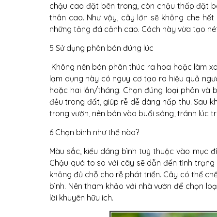
chậu cao đặt bên trong, còn chậu thấp đặt bê
thân cao. Như vậy, cây lớn sẽ không che hế
những tảng đá cảnh cao. Cách này vừa tạo nét 
5 Sử dụng phân bón đúng lúc
Không nên bón phân thúc ra hoa hoặc làm xan
lạm dụng này có nguy cơ tạo ra hiệu quả ngược
hoặc hai lần/tháng. Chọn đúng loại phân và
đều trong đất, giúp rễ dễ dàng hấp thu. Sau k
trong vườn, nên bón vào buổi sáng, tránh lúc t
6 Chọn bình như thế nào?
Màu sắc, kiểu dáng bình tuỳ thuộc vào mục đíc
Chậu quá to so với cây sẽ dẫn đến tình trạn
không đủ chỗ cho rễ phát triển. Cây có thể ch
bình. Nên tham khảo với nhà vườn để chọn loại
lời khuyên hữu ích.