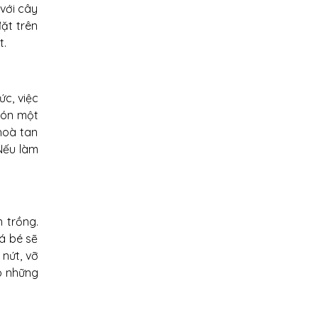
với cây
ặt trên
t.
c, việc
 bón một
hoà tan
 Nếu làm
n trồng.
á bé sẽ
 nứt, vỡ
ho những