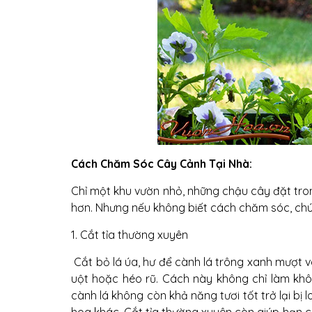
Cách Chăm Sóc Cây Cảnh Tại Nhà:
Chỉ một khu vườn nhỏ, những chậu cây đặt tr
hơn. Nhưng nếu không biết cách chăm sóc, ch
1. Cắt tỉa thường xuyên
Cắt bỏ lá úa, hư để cành lá trông xanh mượt 
uột hoặc héo rũ. Cách này không chỉ làm kh
cành lá không còn khả năng tươi tốt trở lại bị
hoa khác. Cắt tỉa thường xuyên còn giúp hạn 