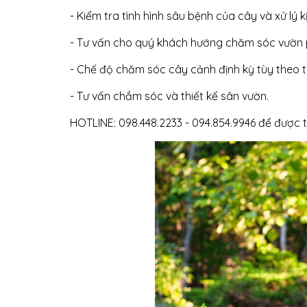
- Kiểm tra tình hình sâu bệnh của cây và xử lý kị
- Tư vấn cho quý khách hướng chăm sóc vườn 
- Chế độ chăm sóc cây cảnh định kỳ tùy theo t
- Tư vấn chắm sóc và thiết kế sân vườn.
HOTLINE: 098.448.2233 - 094.854.9946 để được 