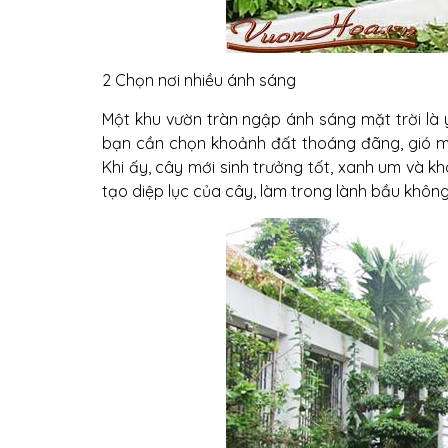
2 Chọn nơi nhiều ánh sáng
Một khu vườn tràn ngập ánh sáng mặt trời là yế
bạn cần chọn khoảnh đất thoáng đãng, gió m
Khi ấy, cây mới sinh trưởng tốt, xanh um và 
tạo diệp lục của cây, làm trong lành bầu khôn