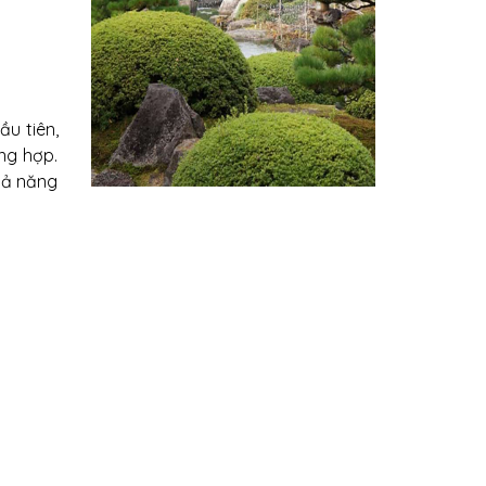
ầu tiên,
ng hợp.
hả năng