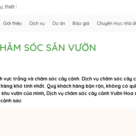
kế vườn Nhật, thiết kế hồ cá Koi,…
Giới thiệu
Dịch vụ
Dự án
Báo giá
Chuyên mục nhà đ
CHĂM SÓC SÂN VƯỜN
nh vực trồng và chăm sóc cây cảnh. Dịch vụ chăm sóc cây 
hàng khó tính nhất. Quý khách hàng bận rộn, không có quĩ
 khu vườn của mình, Dịch vụ chăm sóc cây cảnh Vườn Hoa 
 cảnh sau: