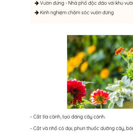
Vườn đứng - Nhà phố độc đáo với khu vư
Kinh nghiệm chăm sóc vườn đứng
- Cắt tỉa cành, tạo dáng cây cảnh.
- Cắt và nhổ cỏ dại, phun thuốc dưỡng cây, bón