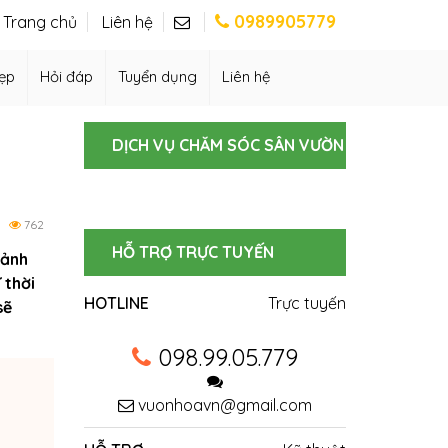
0989905779
Trang chủ
Liên hệ
ẹp
Hỏi đáp
Tuyển dụng
Liên hệ
DỊCH VỤ CHĂM SÓC SÂN VƯỜN
762
HỖ TRỢ TRỰC TUYẾN
cảnh
 thời
HOTLINE
Trực tuyến
sẽ
098.99.05.779
vuonhoavn@gmail.com