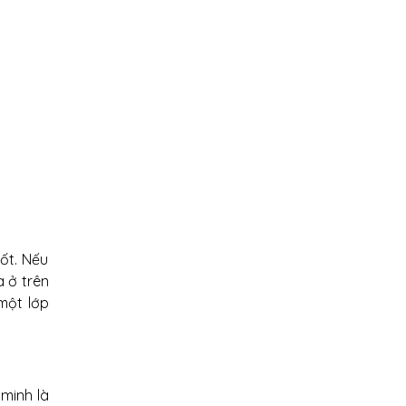
ốt. Nếu
a ở trên
một lớp
minh là