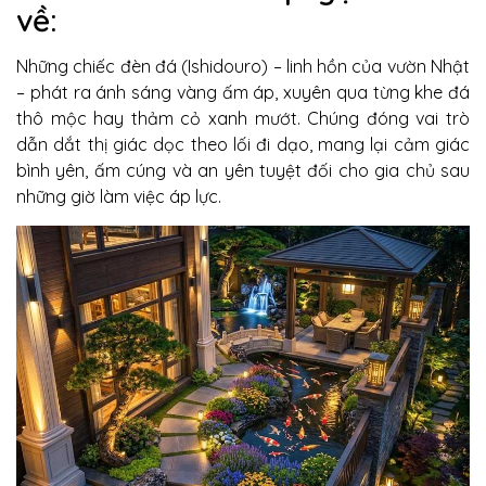
về:
Những chiếc đèn đá (Ishidouro) – linh hồn của vườn Nhật
– phát ra ánh sáng vàng ấm áp, xuyên qua từng khe đá
thô mộc hay thảm cỏ xanh mướt. Chúng đóng vai trò
dẫn dắt thị giác dọc theo lối đi dạo, mang lại cảm giác
bình yên, ấm cúng và an yên tuyệt đối cho gia chủ sau
những giờ làm việc áp lực.