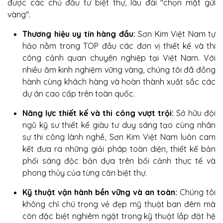
được các chủ đầu tư biệt thự, lâu đài "chọn mặt gửi
vàng".
Thương hiệu uy tín hàng đầu:
Sơn Kim Việt Nam tự
hảo nằm trong TOP đầu các đơn vị thiết kế và thi
công cảnh quan chuyên nghiệp tại Việt Nam. Với
nhiều ăm kinh nghiệm vững vàng, chúng tôi đã đồng
hành cùng khách hàng và hoàn thành xuất sắc các
dự án cao cấp trên toàn quốc.
Năng lực thiết kế và thi công vượt trội:
Sở hữu đội
ngũ kỹ sư thiết kế giàu tư duy sáng tạo cùng nhân
sự thi công lành nghề, Sơn Kim Việt Nam luôn cam
kết đưa ra những giải pháp toàn diện, thiết kế bản
phối sáng độc bản dựa trên bối cảnh thực tế và
phong thủy của từng căn biệt thự.
Kỹ thuật vận hành bền vững và an toàn:
Chúng tôi
không chỉ chú trọng vẻ đẹp mỹ thuật ban đêm mà
còn đặc biệt nghiêm ngặt trong kỹ thuật lắp đặt hệ