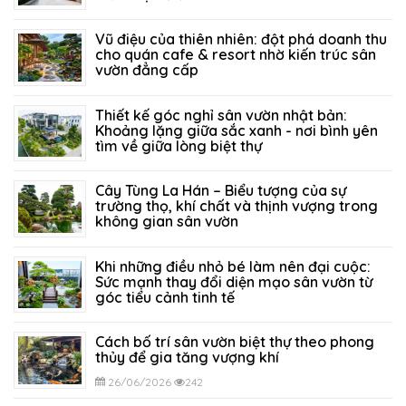
27/07/2026
128
Vũ điệu của thiên nhiên: đột phá doanh thu
cho quán cafe & resort nhờ kiến trúc sân
vườn đẳng cấp
21/07/2026
208
Thiết kế góc nghỉ sân vườn nhật bản:
Khoảng lặng giữa sắc xanh - nơi bình yên
tìm về giữa lòng biệt thự
14/07/2026
154
Cây Tùng La Hán – Biểu tượng của sự
trường thọ, khí chất và thịnh vượng trong
không gian sân vườn
05/07/2026
321
Khi những điều nhỏ bé làm nên đại cuộc:
Sức mạnh thay đổi diện mạo sân vườn từ
góc tiểu cảnh tinh tế
29/06/2026
295
Cách bố trí sân vườn biệt thự theo phong
thủy để gia tăng vượng khí
26/06/2026
242