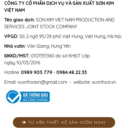
CÔNG TY CỔ PHẦN DỊCH VỤ VÀ SẢN XUẤT SƠN KIM
VIỆT NAM
Tên giao dịch:
SON KIM VIET NAM PRODUCTION AND
SERVICES JOINT STOCK COMPANY
VPGD:
Số 2 ngõ 95/29 phố Việt Hưng, Việt Hưng, Hà Nội
Nhà vườn:
Văn Giang, Hưng Yên
ĐKKD/MST:
0107351360 do sở KHĐT cấp
ngày 10/03/2016
Hotline:
0989 905 779
-
0984.48.22.33
Email:
vuonhoavn@gmail.com
- website:
vuonhoa.vn
TƯ VẤN THIẾT KẾ SÂN VƯỜN NGAY