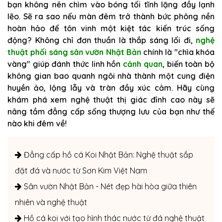
bạn không nên chìm vào bóng tối tĩnh lặng đầy lạnh
lẽo. Sẽ ra sao nếu màn đêm trở thành bức phông nền
hoàn hảo để tôn vinh một kiệt tác kiến trúc sống
động? Không chỉ đơn thuần là thắp sáng lối đi,
nghệ
thuật phối sáng sân vườn Nhật Bản
chính là "chìa khóa
vàng" giúp đánh thức linh hồn
cảnh quan
, biến toàn bộ
không gian bao quanh ngôi nhà thành một cung điện
huyền ảo, lộng lẫy và tràn đầy xúc cảm. Hãy cùng
khám phá xem nghệ thuật thị giác đỉnh cao này sẽ
nâng tầm đẳng cấp sống thượng lưu của bạn như thế
nào khi đêm về!
Đẳng cấp hồ cá Koi Nhật Bản: Nghệ thuật sắp
đặt đá và nước từ Sơn Kim Việt Nam
Sân vườn Nhật Bản - Nét đẹp hài hòa giữa thiên
nhiên và nghệ thuật
Hồ cá koi với tạo hình thác nước từ đá nghệ thuật