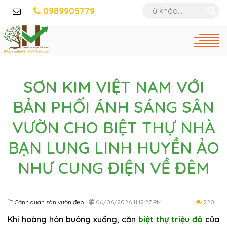
0989905779
SƠN KIM VIỆT NAM VỚI
BẢN PHỐI ÁNH SÁNG SÂN
VƯỜN CHO BIỆT THỰ NHÀ
BẠN LUNG LINH HUYỀN ẢO
NHƯ CUNG ĐIỆN VỀ ĐÊM
Cảnh quan sân vườn đẹp
06/06/2026 11:12:27 PM
220
Khi hoàng hôn buông xuống, căn
biệt thự triệu đô
của