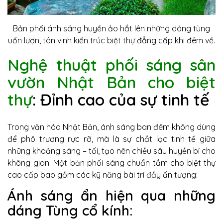
Bản phối ánh sáng huyền ảo hắt lên những dáng tùng
uốn lượn, tôn vinh kiến trúc biệt thự đẳng cấp khi đêm về.
Nghệ thuật phối sáng sân
vườn Nhật Bản cho biệt
thự
: Đỉnh cao của sự tinh tế
Trong văn hóa Nhật Bản, ánh sáng ban đêm không dùng
để phô trương rực rỡ, mà là sự chắt lọc tinh tế giữa
những khoảng sáng – tối, tạo nên chiều sâu huyền bí cho
không gian. Một bản phối sáng chuẩn tầm cho biệt thự
cao cấp bao gồm các kỹ năng bài trí đầy ấn tượng:
Ánh sáng ẩn hiện qua những
dáng Tùng cổ kính: