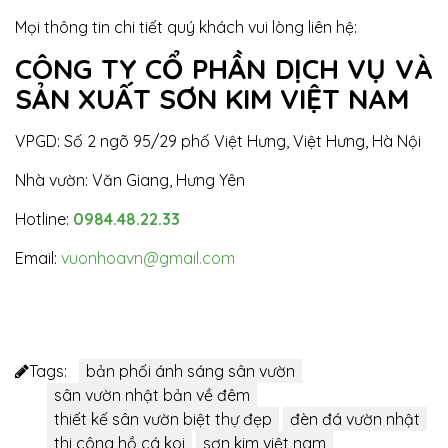
Mọi thông tin chi tiết quý khách vui lòng liên hệ:
CÔNG TY CỔ PHẦN DỊCH VỤ VÀ
SẢN XUẤT SƠN KIM VIỆT NAM
VPGD: Số 2 ngõ 95/29 phố Việt Hưng, Việt Hưng, Hà Nội
Nhà vườn: Văn Giang, Hưng Yên
Hotline:
0984.48.22.33
Email:
vuonhoavn@gmail.com
Tags:
bản phối ánh sáng sân vườn
sân vườn nhật bản về đêm
thiết kế sân vườn biệt thự đẹp
đèn đá vườn nhật
thi công hồ cá koi
sơn kim việt nam