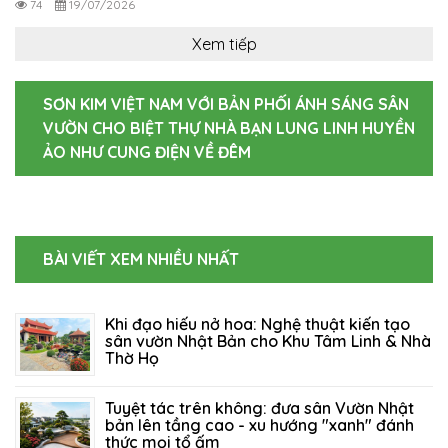
74
19/07/2026
Xem tiếp
SƠN KIM VIỆT NAM VỚI BẢN PHỐI ÁNH SÁNG SÂN
VƯỜN CHO BIỆT THỰ NHÀ BẠN LUNG LINH HUYỀN
ẢO NHƯ CUNG ĐIỆN VỀ ĐÊM
BÀI VIẾT XEM NHIỀU NHẤT
Khi đạo hiếu nở hoa: Nghệ thuật kiến tạo
sân vườn Nhật Bản cho Khu Tâm Linh & Nhà
Thờ Họ
06/08/2026
96
Tuyệt tác trên không: đưa sân Vườn Nhật
bản lên tầng cao - xu hướng "xanh" đánh
thức mọi tổ ấm