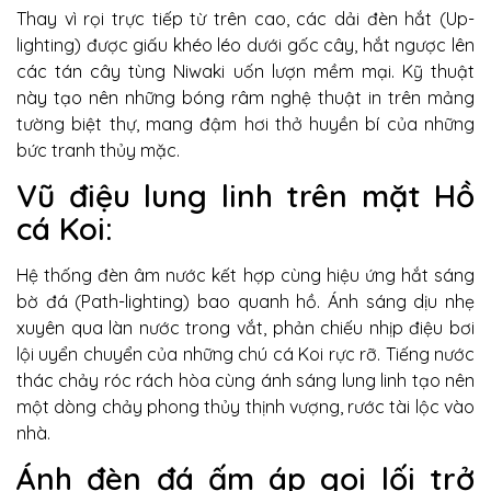
Thay vì rọi trực tiếp từ trên cao, các dải đèn hắt (Up-
lighting) được giấu khéo léo dưới gốc cây, hắt ngược lên
các tán cây tùng Niwaki uốn lượn mềm mại. Kỹ thuật
này tạo nên những bóng râm nghệ thuật in trên mảng
tường biệt thự, mang đậm hơi thở huyền bí của những
bức tranh thủy mặc.
Vũ điệu lung linh trên mặt Hồ
cá Koi:
Hệ thống đèn âm nước kết hợp cùng hiệu ứng hắt sáng
bờ đá (Path-lighting) bao quanh hồ. Ánh sáng dịu nhẹ
xuyên qua làn nước trong vắt, phản chiếu nhịp điệu bơi
lội uyển chuyển của những chú cá Koi rực rỡ. Tiếng nước
thác chảy róc rách hòa cùng ánh sáng lung linh tạo nên
một dòng chảy phong thủy thịnh vượng, rước tài lộc vào
nhà.
Ánh đèn đá ấm áp gọi lối trở