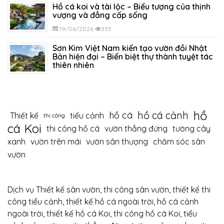
Hồ cá koi và tài lộc – Biểu tượng của thịnh
vượng và đẳng cấp sống
19/06/2026
335
Sơn Kim Việt Nam kiến tạo vườn đồi Nhật
Bản hiện đại – Biến biệt thự thành tuyệt tác
thiên nhiên
12/06/2026
399
hồ
hồ cá cảnh
hồ cá
Thiết kế
tiểu cảnh
thi công
cá Koi
thi công hồ cá
vườn thẳng đứng
tường cây
xanh
vườn trên mái
vườn sân thượng
chăm sóc sân
vườn
Dịch vụ Thiết kế sân vườn, thi công sân vườn, thiết kế thi
công tiểu cảnh, thiết kế hồ cá ngoài trời, hồ cá cảnh
ngoài trời, thiết kế hồ cá Koi, thi công hồ cá Koi, tiểu