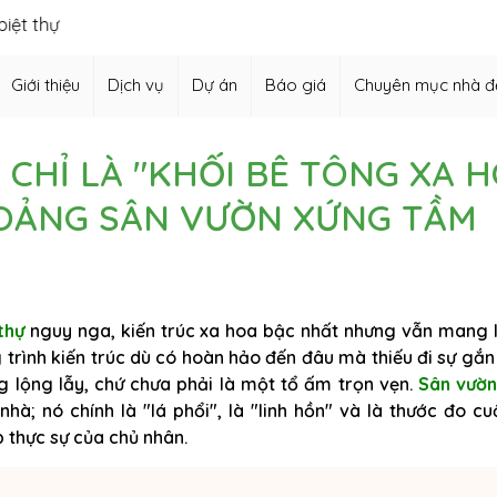
hiết kế vườn Nhật, thiết kế hồ cá Koi,…
Giới thiệu
Dịch vụ
Dự án
Báo giá
Chuyên mục nhà đ
 CHỈ LÀ "KHỐI BÊ TÔNG XA 
HOẢNG SÂN VƯỜN XỨNG TẦM
thự
nguy nga, kiến trúc xa hoa bậc nhất nhưng vẫn mang 
g trình kiến trúc dù có hoàn hảo đến đâu mà thiếu đi sự gắn
ng lộng lẫy, chứ chưa phải là một tổ ấm trọn vẹn.
Sân vườ
à; nó chính là "lá phổi", là "linh hồn" và là thước đo cu
 thực sự của chủ nhân.