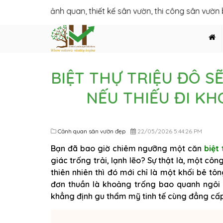
 kế cảnh quan, thiết kế sân vườn, thi công sân vườn biệt thự, t
BIỆT THỰ TRIỆU ĐÔ SẼ
NẾU THIẾU ĐI K
Cảnh quan sân vườn đẹp
22/05/2026 5:44:26 PM
Bạn đã bao giờ chiêm ngưỡng một căn
biệt 
giác trống trải, lạnh lẽo? Sự thật là, một côn
thiên nhiên thì đó mới chỉ là một khối bê tô
đơn thuần là khoảng trống bao quanh ngôi nh
khẳng định gu thẩm mỹ tinh tế cùng đẳng cấp