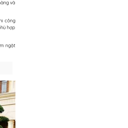
hàng và
hi công
 phù hợp
êm ngặt