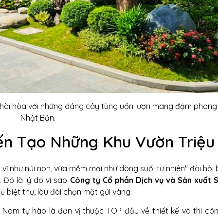
hợp hài hòa với những dáng cây tùng uốn lượn mang đậm phon
Nhật Bản.​
ến Tạo Những Khu Vườn Triệu
vĩ như núi non, vừa mềm mại như dòng suối tự nhiên" đòi hỏi
 Đó là lý do vì sao
Công ty Cổ phần Dịch vụ và Sản xuất 
 biệt thự, lâu đài chọn mặt gửi vàng.
 Nam tự hào là đơn vị thuộc TOP đầu về thiết kế và thi cô