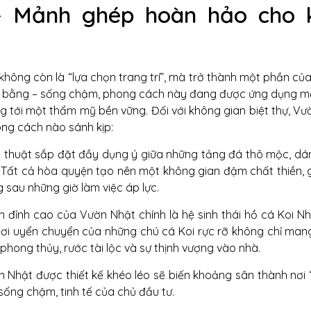
 Mảnh ghép hoàn hảo cho k
 không còn là “lựa chọn trang trí”, mà trở thành một phần c
– cân bằng – sống chậm, phong cách này đang được ứng dụng 
 tới một thẩm mỹ bền vững. Đối với không gian biệt thự, Vư
ong cách nào sánh kịp:
 thuật sắp đặt đầy dụng ý giữa những tảng đá thô mộc, dá
Tất cả hòa quyện tạo nên một không gian đậm chất thiền, g
g sau những giờ làm việc áp lực.
đỉnh cao của Vườn Nhật chính là hệ sinh thái hồ cá Koi Nh
ơi uyển chuyển của những chú cá Koi rực rỡ không chỉ mang 
phong thủy, rước tài lộc và sự thịnh vượng vào nhà.
 Nhật được thiết kế khéo léo sẽ biến khoảng sân thành nơi “
ng chậm, tinh tế của chủ đầu tư.