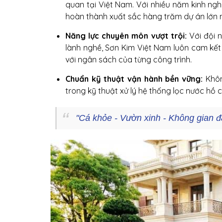
quan tại Việt Nam. Với nhiều năm kinh ng
hoàn thành xuất sắc hàng trăm dự án lớn 
Năng lực chuyên môn vượt trội:
Với đội n
lành nghề, Sơn Kim Việt Nam luôn cam kết đ
với ngân sách của từng công trình.
Chuẩn kỹ thuật vận hành bền vững:
Khôn
trong kỹ thuật xử lý hệ thống lọc nước hồ 
"
Cá khỏe - Vườn xinh - Không gian đ