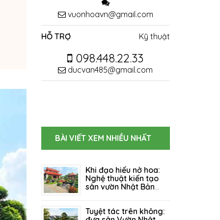
vuonhoavn@gmail.com
HỖ TRỢ
Kỹ thuật
098.448.22.33
ducvan485@gmail.com
BÀI VIẾT XEM NHIỀU NHẤT
Khi đạo hiếu nở hoa:
Nghệ thuật kiến tạo
sân vườn Nhật Bản
cho Khu Tâm Linh &
06/08/2026
118
Nhà Thờ Họ
Tuyệt tác trên không:
đưa sân Vườn Nhật