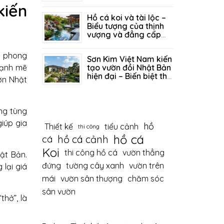
vượng khí
iến
26/06/2026
243
Hồ cá koi và tài lộc –
Biểu tượng của thịnh
vượng và đẳng cấp
sống
19/06/2026
347
ủa phong
Sơn Kim Việt Nam kiến
mạnh mẽ
tạo vườn đồi Nhật Bản
hiện đại – Biến biệt thự
ờn Nhật
thành tuyệt tác thiên
12/06/2026
409
nhiên
ng tùng
iúp gia
hồ
Thiết kế
tiểu cảnh
thi công
hồ cá
hồ cá cảnh
cá
Koi
thi công hồ cá
vườn thẳng
ật Bản.
đứng
tường cây xanh
vườn trên
lại giá
mái
vườn sân thượng
chăm sóc
sân vườn
thở”, là