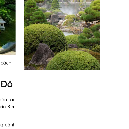
g cách
 Đô
 bàn tay
Sơn Kim
ng cảnh