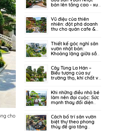
bản lên tầng cao - xu
hướng "xanh" đánh
27/07/2026
129
thức mọi tổ ấm
Vũ điệu của thiên
nhiên: đột phá doanh
thu cho quán cafe &
resort nhờ kiến trúc
21/07/2026
214
sân vườn đẳng cấp
Thiết kế góc nghỉ sân
vườn nhật bản:
Khoảng lặng giữa sắc
xanh - nơi bình yên tìm
14/07/2026
156
về giữa lòng biệt thự
Cây Tùng La Hán –
Biểu tượng của sự
trường thọ, khí chất và
thịnh vượng trong
05/07/2026
333
không gian sân vườn
Khi những điều nhỏ bé
làm nên đại cuộc: Sức
mạnh thay đổi diện
mạo sân vườn từ góc
29/06/2026
298
tiểu cảnh tinh tế
ợng cho
Cách bố trí sân vườn
biệt thự theo phong
thủy để gia tăng