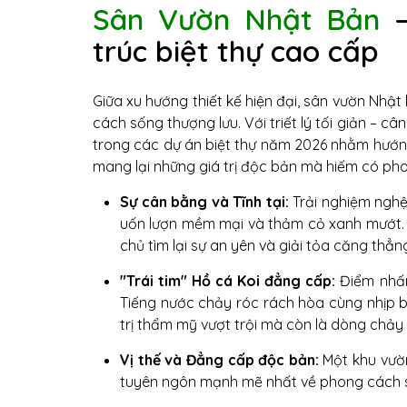
Sân Vườn Nhật Bản
–
trúc biệt thự cao cấp
Giữa xu hướng thiết kế hiện đại, sân vườn Nhật
cách sống thượng lưu. Với triết lý tối giản 
trong các dự án biệt thự năm 2026 nhằm hướng
mang lại những giá trị độc bản mà hiếm có ph
Sự cân bằng và Tĩnh tại:
Trải nghiệm nghệ
uốn lượn mềm mại và thảm cỏ xanh mướt. 
chủ tìm lại sự an yên và giải tỏa căng thẳn
"Trái tim" Hồ cá Koi đẳng cấp:
Điểm nhấn 
Tiếng nước chảy róc rách hòa cùng nhịp b
trị thẩm mỹ vượt trội mà còn là dòng chảy 
Vị thế và Đẳng cấp độc bản:
Một khu vườn
tuyên ngôn mạnh mẽ nhất về phong cách số