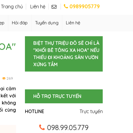
0989905779
Trang chủ
Liên hệ
ẹp
Hỏi đáp
Tuyển dụng
Liên hệ
BIỆT THỰ TRIỆU ĐÔ SẼ CHỈ LÀ
HOA"
"KHỐI BÊ TÔNG XA HOA" NẾU
THIẾU ĐI KHOẢNG SÂN VƯỜN
XỨNG TẦM
269
lại cảm
 kết với
HỖ TRỢ TRỰC TUYẾN
n
không
ối cùng
HOTLINE
Trực tuyến
098.99.05.779