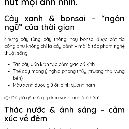
hút mọi ánh nhìn.
Cây xanh & bonsai – “ngôn
ngữ” của thời gian
Những cây tùng, cây thông, hay bonsai được cắt tỉa
công phu không chỉ là cây cảnh – mà là tác phẩm nghệ
thuật sống.
Tán cây uốn lượn tạo cảm giác cổ kính
Thế cây mang ý nghĩa phong thủy (trường thọ, vững
bền)
Màu xanh được giữ ổn định quanh năm
👉 Đây là yếu tố giúp khu vườn luôn “có hồn”.
Thác nước & ánh sáng – cảm
xúc về đêm