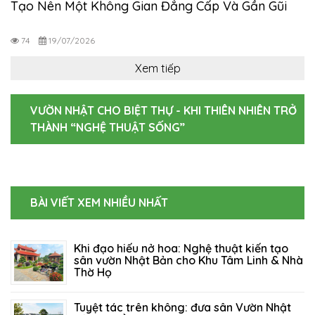
Tạo Nên Một Không Gian Đẳng Cấp Và Gần Gũi
Thiên Nhiên
74
19/07/2026
Xem tiếp
VƯỜN NHẬT CHO BIỆT THỰ - KHI THIÊN NHIÊN TRỞ
THÀNH “NGHỆ THUẬT SỐNG”
BÀI VIẾT XEM NHIỀU NHẤT
Khi đạo hiếu nở hoa: Nghệ thuật kiến tạo
sân vườn Nhật Bản cho Khu Tâm Linh & Nhà
Thờ Họ
06/08/2026
96
Tuyệt tác trên không: đưa sân Vườn Nhật