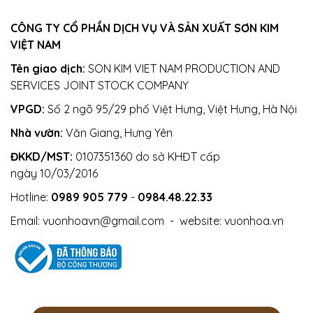
CÔNG TY CỔ PHẦN DỊCH VỤ VÀ SẢN XUẤT SƠN KIM
VIỆT NAM
Tên giao dịch:
SON KIM VIET NAM PRODUCTION AND
SERVICES JOINT STOCK COMPANY
VPGD:
Số 2 ngõ 95/29 phố Việt Hưng, Việt Hưng, Hà Nội
Nhà vườn:
Văn Giang, Hưng Yên
ĐKKD/MST:
0107351360 do sở KHĐT cấp
ngày 10/03/2016
Hotline:
0989 905 779
-
0984.48.22.33
Email:
vuonhoavn@gmail.com
- website:
vuonhoa.vn