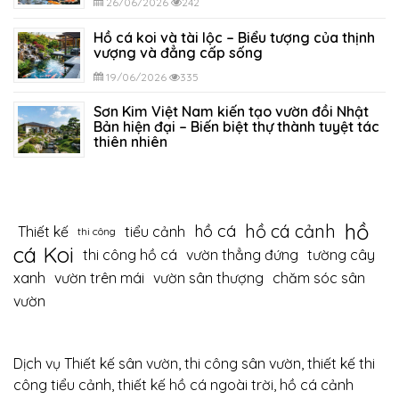
26/06/2026
242
Hồ cá koi và tài lộc – Biểu tượng của thịnh
vượng và đẳng cấp sống
19/06/2026
335
Sơn Kim Việt Nam kiến tạo vườn đồi Nhật
Bản hiện đại – Biến biệt thự thành tuyệt tác
thiên nhiên
12/06/2026
399
hồ
hồ cá cảnh
hồ cá
Thiết kế
tiểu cảnh
thi công
cá Koi
thi công hồ cá
vườn thẳng đứng
tường cây
xanh
vườn trên mái
vườn sân thượng
chăm sóc sân
vườn
Dịch vụ Thiết kế sân vườn, thi công sân vườn, thiết kế thi
công tiểu cảnh, thiết kế hồ cá ngoài trời, hồ cá cảnh