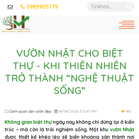
0989905779
VƯỜN NHẬT CHO BIỆT
THỰ - KHI THIÊN NHIÊN
TRỞ THÀNH “NGHỆ THUẬT
SỐNG”
Cảnh quan sân vườn đẹp
14/04/2026 5:12:47 PM
410
Không gian biệt thự
ngày nay không chỉ dừng lại ở kiến
trúc – mà còn là trải nghiệm sống. Một khu
vườn Nhật
được thiết kế khéo léo sẽ biến khoảng sân thành nơi