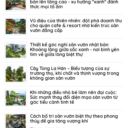
bản lên tầng cao - xu hướng "xanh" đánh
thức mọi tổ ấm
27/07/2026
128
Vũ điệu của thiên nhiên: đột phá doanh thu
cho quán cafe & resort nhờ kiến trúc sân
vườn đẳng cấp
21/07/2026
208
Thiết kế góc nghỉ sân vườn nhật bản:
Khoảng lặng giữa sắc xanh - nơi bình yên
tìm về giữa lòng biệt thự
14/07/2026
154
Cây Tùng La Hán – Biểu tượng của sự
trường thọ, khí chất và thịnh vượng trong
không gian sân vườn
05/07/2026
321
Khi những điều nhỏ bé làm nên đại cuộc:
Sức mạnh thay đổi diện mạo sân vườn từ
góc tiểu cảnh tinh tế
29/06/2026
295
Cách bố trí sân vườn biệt thự theo phong
thủy để gia tăng vượng khí