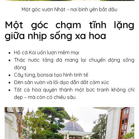
Một góc vườn Nhật – nơi bình yên bắt đầu​
Một góc chạm tĩnh lặng
giữa nhịp sống xa hoa
Hồ cá Koi uốn lượn mềm mại
Thác nước tầng đá mang lại chuyển động sống
động
Cây tùng, bonsai tạo hình tinh tế
Đèn sân vườn và lối dạo dẫn dắt cảm xúc
Tất cả hòa quyện thành một bức tranh không chỉ
đẹp – mà còn có chiều sâu.