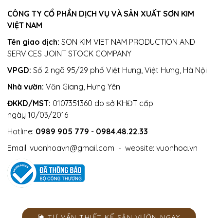
CÔNG TY CỔ PHẦN DỊCH VỤ VÀ SẢN XUẤT SƠN KIM
VIỆT NAM
Tên giao dịch:
SON KIM VIET NAM PRODUCTION AND
SERVICES JOINT STOCK COMPANY
VPGD:
Số 2 ngõ 95/29 phố Việt Hưng, Việt Hưng, Hà Nội
Nhà vườn:
Văn Giang, Hưng Yên
ĐKKD/MST:
0107351360 do sở KHĐT cấp
ngày 10/03/2016
Hotline:
0989 905 779
-
0984.48.22.33
Email:
vuonhoavn@gmail.com
- website:
vuonhoa.vn
TƯ VẤN THIẾT KẾ SÂN VƯỜN NGAY