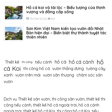
Hồ cá koi và tài lộc – Biểu tượng của thịnh
vượng và đẳng cấp sống
19/06/2026
361
Sơn Kim Việt Nam kiến tạo vườn đồi Nhật
Bản hiện đại – Biến biệt thự thành tuyệt tác
thiên nhiên
12/06/2026
424
hồ
hồ cá cảnh
hồ cá
Thiết kế
tiểu cảnh
thi công
cá Koi
thi công hồ cá
vườn thẳng đứng
tường cây
xanh
vườn trên mái
vườn sân thượng
chăm sóc sân
vườn
Dịch vụ Thiết kế sân vườn, thi công sân vườn, thiết kế thi
công tiểu cảnh, thiết kế hồ cá ngoài trời, hồ cá cảnh
ngoài trời, thiết kế hồ cá Koi, thi công hồ cá Koi, tiểu