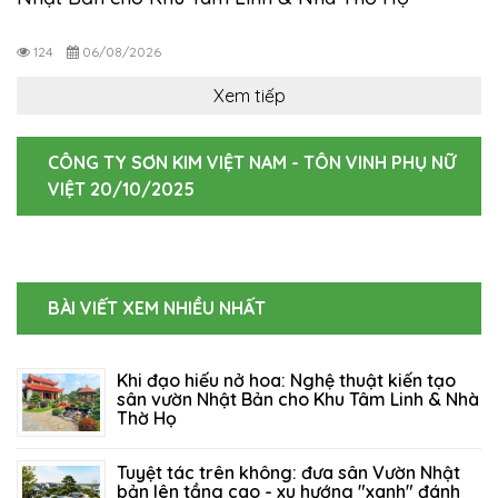
124
06/08/2026
Xem tiếp
CÔNG TY SƠN KIM VIỆT NAM - TÔN VINH PHỤ NỮ
VIỆT 20/10/2025
BÀI VIẾT XEM NHIỀU NHẤT
Khi đạo hiếu nở hoa: Nghệ thuật kiến tạo
sân vườn Nhật Bản cho Khu Tâm Linh & Nhà
Thờ Họ
06/08/2026
124
Tuyệt tác trên không: đưa sân Vườn Nhật
bản lên tầng cao - xu hướng "xanh" đánh