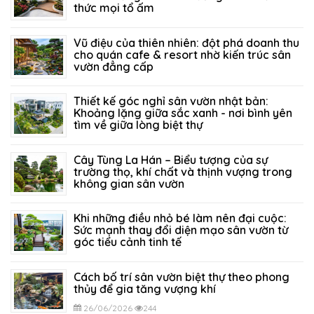
thức mọi tổ ấm
27/07/2026
129
Vũ điệu của thiên nhiên: đột phá doanh thu
cho quán cafe & resort nhờ kiến trúc sân
vườn đẳng cấp
21/07/2026
215
Thiết kế góc nghỉ sân vườn nhật bản:
Khoảng lặng giữa sắc xanh - nơi bình yên
tìm về giữa lòng biệt thự
14/07/2026
156
Cây Tùng La Hán – Biểu tượng của sự
trường thọ, khí chất và thịnh vượng trong
không gian sân vườn
05/07/2026
347
Khi những điều nhỏ bé làm nên đại cuộc:
Sức mạnh thay đổi diện mạo sân vườn từ
góc tiểu cảnh tinh tế
29/06/2026
298
Cách bố trí sân vườn biệt thự theo phong
thủy để gia tăng vượng khí
26/06/2026
244