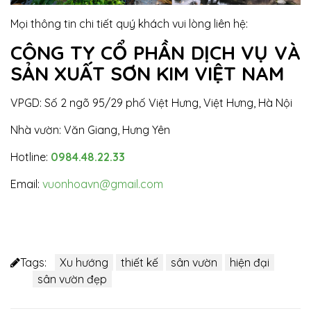
Mọi thông tin chi tiết quý khách vui lòng liên hệ:
CÔNG TY CỔ PHẦN DỊCH VỤ VÀ
SẢN XUẤT SƠN KIM VIỆT NAM
VPGD: Số 2 ngõ 95/29 phố Việt Hưng, Việt Hưng, Hà Nội
Nhà vườn: Văn Giang, Hưng Yên
Hotline:
0984.48.22.33
Email:
vuonhoavn@gmail.com
Tags:
Xu hướng
thiết kế
sân vườn
hiện đại
sân vườn đẹp