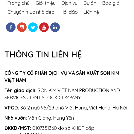
Trang chủ
Giới thiệu
Dịch vụ
Dự án
Báo giá
Chuyên mục nhà đẹp
Hỏi đáp
Liên hệ
THÔNG TIN LIÊN HỆ
CÔNG TY CỔ PHẦN DỊCH VỤ VÀ SẢN XUẤT SƠN KIM
VIỆT NAM
Tên giao dịch:
SON KIM VIET NAM PRODUCTION AND
SERVICES JOINT STOCK COMPANY
VPGD:
Số 2 ngõ 95/29 phố Việt Hưng, Việt Hưng, Hà Nội
Nhà vườn:
Văn Giang, Hưng Yên
ĐKKD/MST:
0107351360 do sở KHĐT cấp