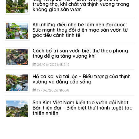
trường thọ, khí chất và thịnh vượng trong
không gian sân vườn
05/07/2026
327
Khi những điều nhỏ bé làm nên đại cuộc:
Sức mạnh thay đổi diện mạo sân vườn từ
góc tiểu cảnh tinh tế
29/06/2026
296
Cách bố trí sân vườn biệt thự theo phong
thủy để gia tăng vượng khí
26/06/2026
242
Hồ cá koi và tài lộc – Biểu tượng của thịnh
vượng và đẳng cấp sống
19/06/2026
338
Sơn Kim Việt Nam kiến tạo vườn đồi Nhật
Bản hiện đại – Biến biệt thự thành tuyệt tác
thiên nhiên
12/06/2026
403