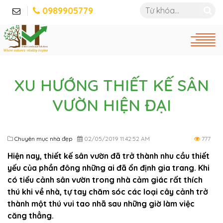
0989905779
XU HƯỚNG THIẾT KẾ SÂN
VƯỜN HIỆN ĐẠI
Chuyên mục nhà đẹp
02/05/2019 11:42:52 AM
777
Hiện nay, thiết kế sân vườn đã trở thành nhu cầu thiết
yếu của phần đông những ai đã ổn định gia trang. Khi
có tiểu cảnh sân vườn trong nhà cảm giác rất thích
thú khi về nhà, tự tay chăm sóc các loại cây cảnh trở
thành một thú vui tao nhã sau những giờ làm việc
căng thẳng.