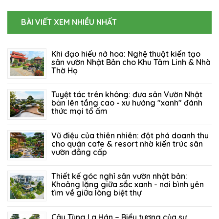
BÀI VIẾT XEM NHIỀU NHẤT
Khi đạo hiếu nở hoa: Nghệ thuật kiến tạo
sân vườn Nhật Bản cho Khu Tâm Linh & Nhà
Thờ Họ
06/08/2026
102
Tuyệt tác trên không: đưa sân Vườn Nhật
bản lên tầng cao - xu hướng "xanh" đánh
thức mọi tổ ấm
27/07/2026
129
Vũ điệu của thiên nhiên: đột phá doanh thu
cho quán cafe & resort nhờ kiến trúc sân
vườn đẳng cấp
21/07/2026
214
Thiết kế góc nghỉ sân vườn nhật bản:
Khoảng lặng giữa sắc xanh - nơi bình yên
tìm về giữa lòng biệt thự
14/07/2026
155
Cây Tùng La Hán – Biểu tượng của sự