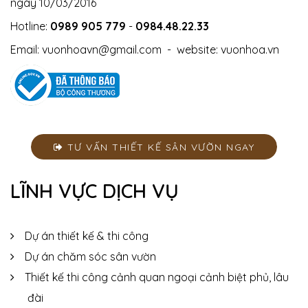
ngày 10/03/2016
Hotline:
0989 905 779
-
0984.48.22.33
Email:
vuonhoavn@gmail.com
- website:
vuonhoa.vn
TƯ VẤN THIẾT KẾ SÂN VƯỜN NGAY
LĨNH VỰC DỊCH VỤ
Dự án thiết kế & thi công
Dự án chăm sóc sân vườn
Thiết kế thi công cảnh quan ngoại cảnh biệt phủ, lâu
đài