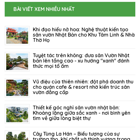
BÀI VIẾT XEM NHIỀU NHẤT
Khi đạo hiếu nở hoa: Nghệ thuật kiến tạo
sân vườn Nhật Bản cho Khu Tâm Linh & Nhà
Thờ Họ
06/08/2026
66
Tuyệt tác trên không: đưa sân Vườn Nhật
bản lên tầng cao - xu hướng "xanh" đánh
thức mọi tổ ấm
27/07/2026
123
Vũ điệu của thiên nhiên: đột phá doanh thu
cho quán cafe & resort nhờ kiến trúc sân
vườn đẳng cấp
21/07/2026
203
Thiết kế góc nghỉ sân vườn nhật bản:
Khoảng lặng giữa sắc xanh - nơi bình yên
tìm về giữa lòng biệt thự
14/07/2026
150
Cây Tùng La Hán – Biểu tượng của sự
trường thọ, khí chất và thịnh vượng trong