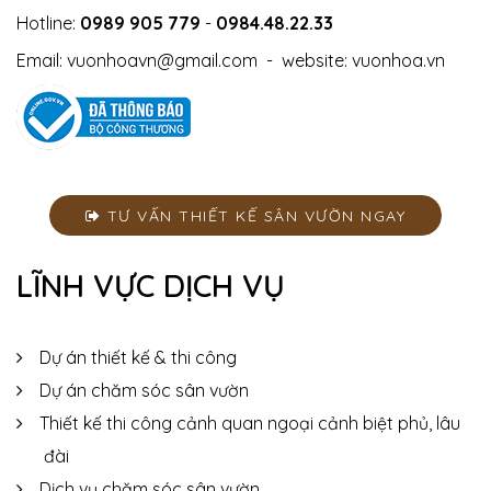
Hotline:
0989 905 779
-
0984.48.22.33
Email:
vuonhoavn@gmail.com
- website:
vuonhoa.vn
TƯ VẤN THIẾT KẾ SÂN VƯỜN NGAY
LĨNH VỰC DỊCH VỤ
Dự án thiết kế & thi công
Dự án chăm sóc sân vườn
Thiết kế thi công cảnh quan ngoại cảnh biệt phủ, lâu
đài
Dịch vụ chăm sóc sân vườn