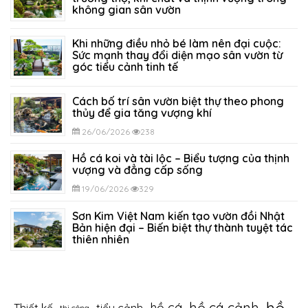
không gian sân vườn
05/07/2026
317
Khi những điều nhỏ bé làm nên đại cuộc:
Sức mạnh thay đổi diện mạo sân vườn từ
góc tiểu cảnh tinh tế
29/06/2026
292
Cách bố trí sân vườn biệt thự theo phong
thủy để gia tăng vượng khí
26/06/2026
238
Hồ cá koi và tài lộc – Biểu tượng của thịnh
vượng và đẳng cấp sống
19/06/2026
329
Sơn Kim Việt Nam kiến tạo vườn đồi Nhật
Bản hiện đại – Biến biệt thự thành tuyệt tác
thiên nhiên
12/06/2026
394
hồ cá cảnh
hồ cá
thi công