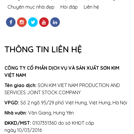
Chuyên mục nhà đẹp
Hỏi đáp
Liên hệ
THÔNG TIN LIÊN HỆ
CÔNG TY CỔ PHẦN DỊCH VỤ VÀ SẢN XUẤT SƠN KIM
VIỆT NAM
Tên giao dịch:
SON KIM VIET NAM PRODUCTION AND
SERVICES JOINT STOCK COMPANY
VPGD:
Số 2 ngõ 95/29 phố Việt Hưng, Việt Hưng, Hà Nội
Nhà vườn:
Văn Giang, Hưng Yên
ĐKKD/MST:
0107351360 do sở KHĐT cấp
ngày 10/03/2016