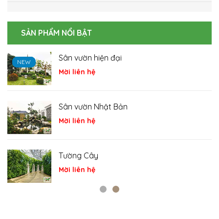
SẢN PHẨM NỔI BẬT
Hồ cá Koi
NEW
NEW
NEW
Mời liên hệ
Cá Koi
Mời liên hệ
Tiểu cảnh
Mời liên hệ