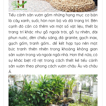
Tiểu cảnh sân vườn gồm những hạng mục cơ bản
là cây xanh, suối, hòn non bộ và đá trang trí. Bên
cạnh đó cần có thêm với một số vật liệu, thiết bị
trang trí khác như gỗ ngoài trời, gỗ tự nhiên, đài
phun nước, đèn chiếu sáng, đá granite, gạch inax,
gạch gốm, tranh gốm… để kết hợp tạo nên một
bức tranh thiên nhiên trong khoảng không gian
sân vườn trong và ngoài ngôi nhà. Hơn thế nữa, có
sự khác biệt rõ rệt trong cách thiết kế tiểu cảnh
sân vườn theo phong cách vườn châu Âu và châu
Á.