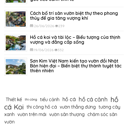
29/06/2026
294
Cách bố trí sân vườn biệt thự theo phong
thủy để gia tăng vượng khí
26/06/2026
239
Hồ cá koi và tài lộc – Biểu tượng của thịnh
vượng và đẳng cấp sống
19/06/2026
332
Sơn Kim Việt Nam kiến tạo vườn đồi Nhật
Bản hiện đại – Biến biệt thự thành tuyệt tác
thiên nhiên
12/06/2026
394
hồ
hồ cá cảnh
hồ cá
Thiết kế
tiểu cảnh
thi công
cá Koi
thi công hồ cá
vườn thẳng đứng
tường cây
xanh
vườn trên mái
vườn sân thượng
chăm sóc sân
vườn