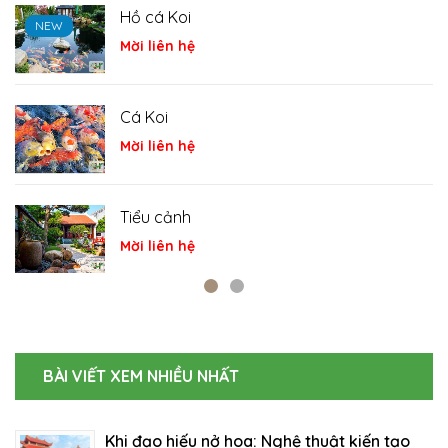
Hồ cá Koi
NEW
NEW
NEW
Mời liên hệ
Cá Koi
Mời liên hệ
Tiểu cảnh
Mời liên hệ
BÀI VIẾT XEM NHIỀU NHẤT
Khi đạo hiếu nở hoa: Nghệ thuật kiến tạo