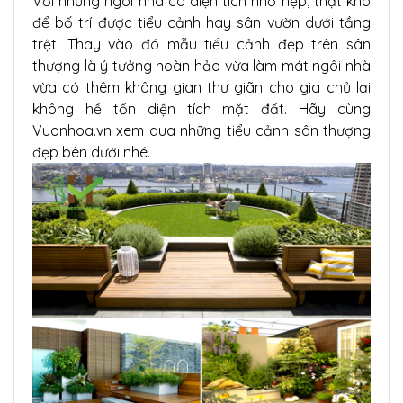
Với những ngôi nhà có diện tích nhỏ hẹp, thật khó
để bố trí được tiểu cảnh hay sân vườn dưới tầng
trệt. Thay vào đó mẫu tiểu cảnh đẹp trên sân
thượng là ý tưởng hoàn hảo vừa làm mát ngôi nhà
vừa có thêm không gian thư giãn cho gia chủ lại
không hề tốn diện tích mặt đất. Hãy cùng
Vuonhoa.vn xem qua những tiểu cảnh sân thượng
đẹp bên dưới nhé.