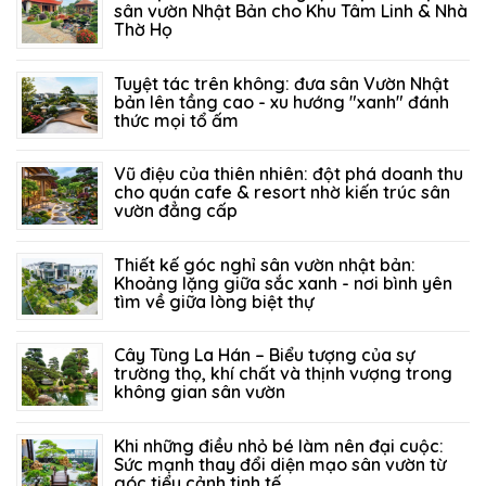
sân vườn Nhật Bản cho Khu Tâm Linh & Nhà
Thờ Họ
06/08/2026
83
Tuyệt tác trên không: đưa sân Vườn Nhật
bản lên tầng cao - xu hướng "xanh" đánh
thức mọi tổ ấm
27/07/2026
124
Vũ điệu của thiên nhiên: đột phá doanh thu
cho quán cafe & resort nhờ kiến trúc sân
vườn đẳng cấp
21/07/2026
205
Thiết kế góc nghỉ sân vườn nhật bản:
Khoảng lặng giữa sắc xanh - nơi bình yên
tìm về giữa lòng biệt thự
14/07/2026
151
Cây Tùng La Hán – Biểu tượng của sự
trường thọ, khí chất và thịnh vượng trong
không gian sân vườn
05/07/2026
317
Khi những điều nhỏ bé làm nên đại cuộc:
Sức mạnh thay đổi diện mạo sân vườn từ
góc tiểu cảnh tinh tế