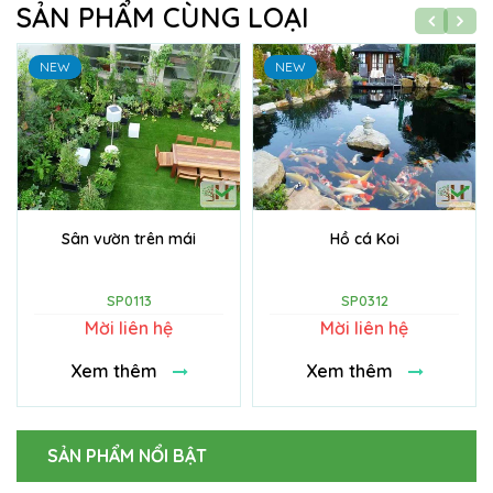
SẢN PHẨM CÙNG LOẠI
NEW
NEW
Sân vườn trên mái
Hồ cá Koi
SP0113
SP0312
Mời liên hệ
Mời liên hệ
Xem thêm
Xem thêm
SẢN PHẨM NỔI BẬT