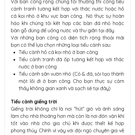
Với ban công rộng chúng tôi thường thi công tiểu
cảnh tranh tường kết hợp với thác nước hoặc hồ
cá koi nhỏ ở khu vực ban công. Nó thực sự hoàn
hảo khi chúng tôi kêt hợp các bàn đá nhỏ hoặc
bàn gỗ dùng để uống nước và thư giãn tại đây
Với những ban công có diện tích rộng thoải mái
bạn có thể lựa chọn những loại tiểu cảnh sau:
Tiểu cảnh hồ cá koi nhỏ ở ban công
Tiểu cảnh tranh đá ốp tường kết hợp với thác
nước ở ban công
Tiểu cảnh sân vườn nhỏ (Cỏ & đá, sỏi tạo thành
một lối đi ở ban công. Cho bạn thực sự cảm
thấy không gian xanh và sạch sẽ tại đây)
Tiểu cảnh giếng trời
Giếng trời không chỉ là nơi “hút” gió và ánh sáng
làm cho nhà thoáng hơn mà còn là nơi đón vận khí
tốt vào nhà cho gia chủ khi được thiết kế hợp
phong thủy. Chính vì vậy với đội ngũ chuyên gia về