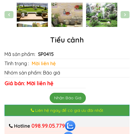
Tiểu cảnh
Mã sản phẩm:
SP0415
Tình trạng :
Mời liên hệ
Nhóm sản phẩm:
Báo giá
Giá bán: Mời liên hệ
Nhận
Báo Giá
Liên hệ ngay để có giá ưu đãi nhất
098.99.05.779
Hotline