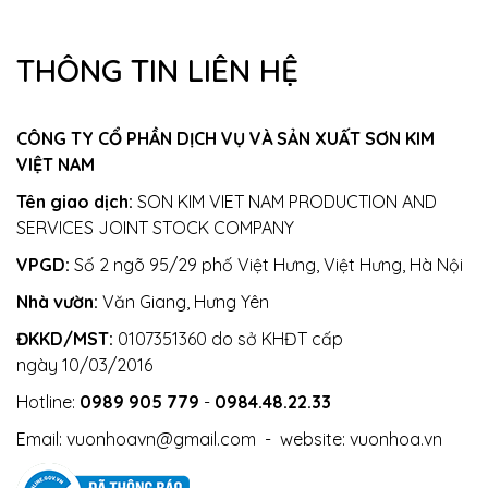
THÔNG TIN LIÊN HỆ
CÔNG TY CỔ PHẦN DỊCH VỤ VÀ SẢN XUẤT SƠN KIM
VIỆT NAM
Tên giao dịch:
SON KIM VIET NAM PRODUCTION AND
SERVICES JOINT STOCK COMPANY
VPGD:
Số 2 ngõ 95/29 phố Việt Hưng, Việt Hưng, Hà Nội
Nhà vườn:
Văn Giang, Hưng Yên
ĐKKD/MST:
0107351360 do sở KHĐT cấp
ngày 10/03/2016
Hotline:
0989 905 779
-
0984.48.22.33
Email:
vuonhoavn@gmail.com
- website:
vuonhoa.vn