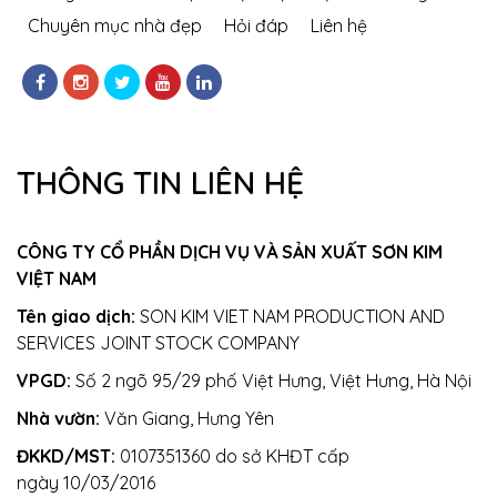
Chuyên mục nhà đẹp
Hỏi đáp
Liên hệ
THÔNG TIN LIÊN HỆ
CÔNG TY CỔ PHẦN DỊCH VỤ VÀ SẢN XUẤT SƠN KIM
VIỆT NAM
Tên giao dịch:
SON KIM VIET NAM PRODUCTION AND
SERVICES JOINT STOCK COMPANY
VPGD:
Số 2 ngõ 95/29 phố Việt Hưng, Việt Hưng, Hà Nội
Nhà vườn:
Văn Giang, Hưng Yên
ĐKKD/MST:
0107351360 do sở KHĐT cấp
ngày 10/03/2016