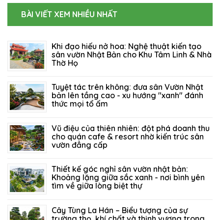
BÀI VIẾT XEM NHIỀU NHẤT
Khi đạo hiếu nở hoa: Nghệ thuật kiến tạo
sân vườn Nhật Bản cho Khu Tâm Linh & Nhà
Thờ Họ
06/08/2026
73
Tuyệt tác trên không: đưa sân Vườn Nhật
bản lên tầng cao - xu hướng "xanh" đánh
thức mọi tổ ấm
27/07/2026
123
Vũ điệu của thiên nhiên: đột phá doanh thu
cho quán cafe & resort nhờ kiến trúc sân
vườn đẳng cấp
21/07/2026
203
Thiết kế góc nghỉ sân vườn nhật bản:
Khoảng lặng giữa sắc xanh - nơi bình yên
tìm về giữa lòng biệt thự
14/07/2026
150
Cây Tùng La Hán – Biểu tượng của sự
trường thọ, khí chất và thịnh vượng trong