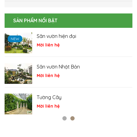
SẢN PHẨM NỔI BẬT
Sân vườn hiện đại
NEW
NEW
NEW
Mời liên hệ
Sân vườn Nhật Bản
Mời liên hệ
Tường Cây
Mời liên hệ