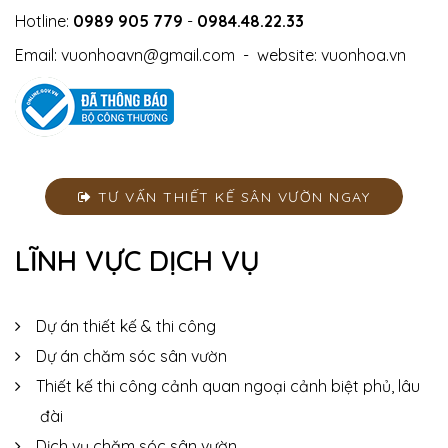
Hotline:
0989 905 779
-
0984.48.22.33
Email:
vuonhoavn@gmail.com
- website:
vuonhoa.vn
TƯ VẤN THIẾT KẾ SÂN VƯỜN NGAY
LĨNH VỰC DỊCH VỤ
Dự án thiết kế & thi công
Dự án chăm sóc sân vườn
Thiết kế thi công cảnh quan ngoại cảnh biệt phủ, lâu
đài
Dịch vụ chăm sóc sân vườn