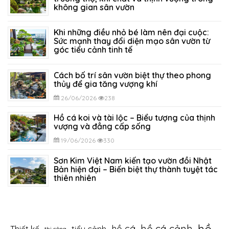
không gian sân vườn
05/07/2026
317
Khi những điều nhỏ bé làm nên đại cuộc:
Sức mạnh thay đổi diện mạo sân vườn từ
góc tiểu cảnh tinh tế
29/06/2026
293
Cách bố trí sân vườn biệt thự theo phong
thủy để gia tăng vượng khí
26/06/2026
238
Hồ cá koi và tài lộc – Biểu tượng của thịnh
vượng và đẳng cấp sống
19/06/2026
330
Sơn Kim Việt Nam kiến tạo vườn đồi Nhật
Bản hiện đại – Biến biệt thự thành tuyệt tác
thiên nhiên
12/06/2026
394
hồ cá cảnh
hồ cá
thi công