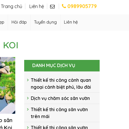
0989905779
Trang chủ
Liên hệ
ẹp
Hỏi đáp
Tuyển dụng
Liên hệ
 KOI
DANH MỤC DỊCH VỤ
Thiết kế thi công cảnh quan
ngoại cảnh biệt phủ, lâu đài
Dịch vụ chăm sóc sân vườn
Thiết kế thi công sân vườn
trên mái
o sân
á Koi
Thiết kế thi công sân vườn