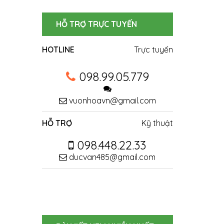
HỖ TRỢ TRỰC TUYẾN
HOTLINE
Trực tuyến
098.99.05.779
vuonhoavn@gmail.com
HỖ TRỢ
Kỹ thuật
098.448.22.33
ducvan485@gmail.com