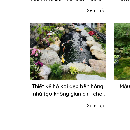
Đạt Chuẩn
mang
Xem tiếp
và n
Thiết kế hồ koi đẹp bên hông
Mẫu 
nhà tạo không gian chill cho
cả gia đình
Xem tiếp