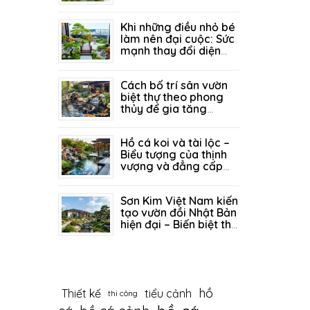
thịnh vượng trong
05/07/2026
331
không gian sân vườn
Khi những điều nhỏ bé
làm nên đại cuộc: Sức
mạnh thay đổi diện
mạo sân vườn từ góc
29/06/2026
296
tiểu cảnh tinh tế
Cách bố trí sân vườn
biệt thự theo phong
thủy để gia tăng
vượng khí
26/06/2026
242
Hồ cá koi và tài lộc –
Biểu tượng của thịnh
vượng và đẳng cấp
sống
19/06/2026
340
Sơn Kim Việt Nam kiến
tạo vườn đồi Nhật Bản
hiện đại – Biến biệt thự
thành tuyệt tác thiên
12/06/2026
406
nhiên
hồ
Thiết kế
tiểu cảnh
thi công