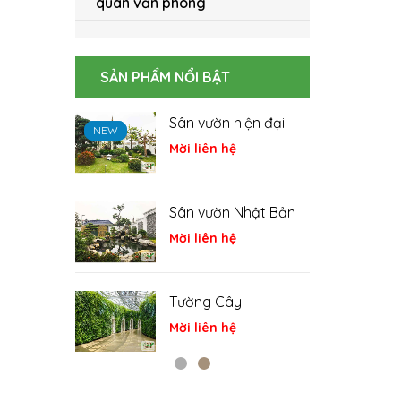
quan văn phòng
SẢN PHẨM NỔI BẬT
hiện đại
Hồ cá Koi
NEW
NEW
NEW
NEW
NEW
NEW
ệ
Mời liên hệ
 Nhật Bản
Cá Koi
ệ
Mời liên hệ
y
Tiểu cảnh
ệ
Mời liên hệ