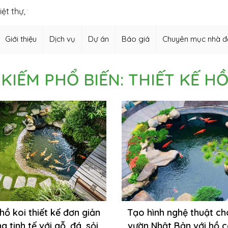
, thiết kế vườn Nhật, thiết kế hồ cá Koi,…
Giới thiệu
Dịch vụ
Dự án
Báo giá
Chuyên mục nhà đ
 KIẾM PHỔ BIẾN: THIẾT KẾ HỒ
hồ koi thiết kế đơn giản
Tạo hình nghệ thuật ch
g tinh tế với gỗ, đá, sỏi
vườn Nhật Bản với hồ c