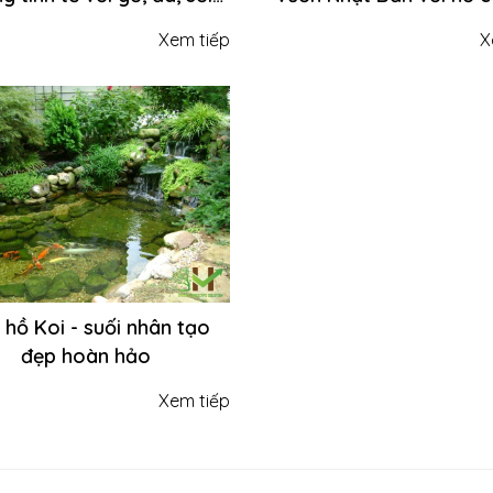
 đến vẻ đẹp sang trọng
hình tròn đẹp ấn tư
Xem tiếp
X
ổi bật cho sân vườn nhà
Bạn
hồ Koi - suối nhân tạo
đẹp hoàn hảo
Xem tiếp