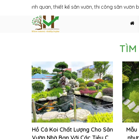
ết kế cảnh quan, thiết kế sân vườn, thi công sân vườn biệt thự
TÌM
Hồ Cá Koi Chất Lượng Cho Sân
Mẫu 
Vườn Nhà Bạn Với Các Tiêu Chí
nhưn