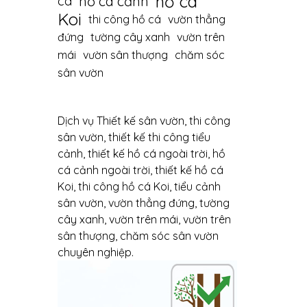
hồ cá
hồ cá cảnh
cá
Koi
thi công hồ cá
vườn thẳng
đứng
tường cây xanh
vườn trên
mái
vườn sân thượng
chăm sóc
sân vườn
Dịch vụ Thiết kế sân vườn, thi công
sân vườn, thiết kế thi công tiểu
cảnh, thiết kế hồ cá ngoài trời, hồ
cá cảnh ngoài trời, thiết kế hồ cá
Koi, thi công hồ cá Koi, tiểu cảnh
sân vườn, vườn thẳng đứng, tường
cây xanh, vườn trên mái, vườn trên
sân thượng, chăm sóc sân vườn
chuyên nghiệp.