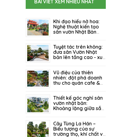
BÀI VIẾT XEM NHIỀU NHẤT
Khi đạo hiếu nở hoa:
Nghệ thuật kiến tạo
sân vườn Nhật Bản
cho Khu Tâm Linh &
06/08/2026
116
Nhà Thờ Họ
Tuyệt tác trên không:
đưa sân Vườn Nhật
bản lên tầng cao - xu
hướng "xanh" đánh
27/07/2026
129
thức mọi tổ ấm
Vũ điệu của thiên
nhiên: đột phá doanh
thu cho quán cafe &
resort nhờ kiến trúc
21/07/2026
214
sân vườn đẳng cấp
Thiết kế góc nghỉ sân
vườn nhật bản:
Khoảng lặng giữa sắc
xanh - nơi bình yên tìm
14/07/2026
156
về giữa lòng biệt thự
Cây Tùng La Hán –
Biểu tượng của sự
trường thọ, khí chất và