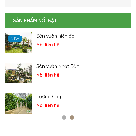
SẢN PHẨM NỔI BẬT
Sân vườn hiện đại
EW
EW
EW
NEW
NEW
NEW
Mời liên hệ
Sân vườn Nhật Bản
Mời liên hệ
Tường Cây
Mời liên hệ