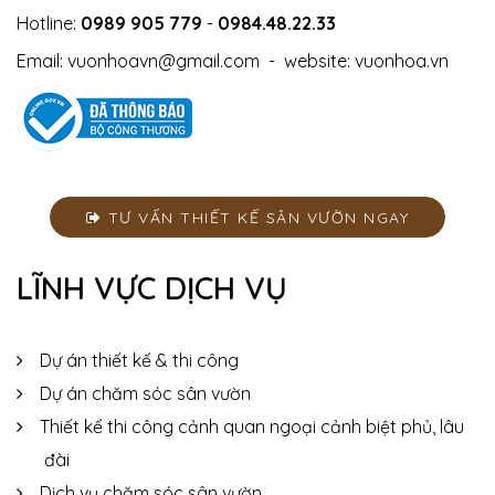
Hotline:
0989 905 779
-
0984.48.22.33
Email:
vuonhoavn@gmail.com
- website:
vuonhoa.vn
TƯ VẤN THIẾT KẾ SÂN VƯỜN NGAY
LĨNH VỰC DỊCH VỤ
Dự án thiết kế & thi công
Dự án chăm sóc sân vườn
Thiết kế thi công cảnh quan ngoại cảnh biệt phủ, lâu
đài
Dịch vụ chăm sóc sân vườn