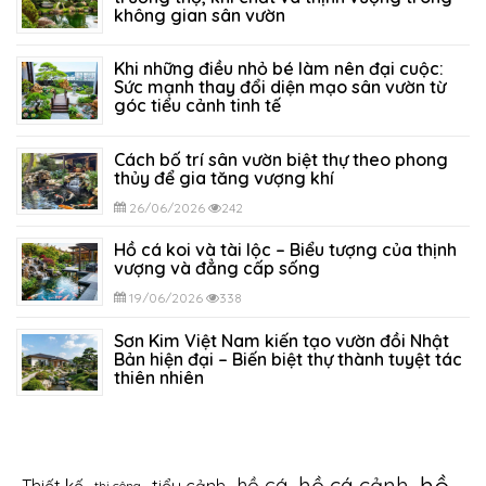
không gian sân vườn
05/07/2026
327
Khi những điều nhỏ bé làm nên đại cuộc:
Sức mạnh thay đổi diện mạo sân vườn từ
góc tiểu cảnh tinh tế
29/06/2026
296
Cách bố trí sân vườn biệt thự theo phong
thủy để gia tăng vượng khí
26/06/2026
242
Hồ cá koi và tài lộc – Biểu tượng của thịnh
vượng và đẳng cấp sống
19/06/2026
338
Sơn Kim Việt Nam kiến tạo vườn đồi Nhật
Bản hiện đại – Biến biệt thự thành tuyệt tác
thiên nhiên
12/06/2026
403
hồ cá cảnh
hồ cá
thi công