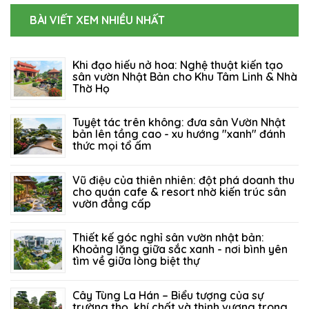
BÀI VIẾT XEM NHIỀU NHẤT
Khi đạo hiếu nở hoa: Nghệ thuật kiến tạo
sân vườn Nhật Bản cho Khu Tâm Linh & Nhà
Thờ Họ
06/08/2026
102
Tuyệt tác trên không: đưa sân Vườn Nhật
bản lên tầng cao - xu hướng "xanh" đánh
thức mọi tổ ấm
27/07/2026
129
Vũ điệu của thiên nhiên: đột phá doanh thu
cho quán cafe & resort nhờ kiến trúc sân
vườn đẳng cấp
21/07/2026
214
Thiết kế góc nghỉ sân vườn nhật bản:
Khoảng lặng giữa sắc xanh - nơi bình yên
tìm về giữa lòng biệt thự
14/07/2026
155
Cây Tùng La Hán – Biểu tượng của sự
trường thọ, khí chất và thịnh vượng trong