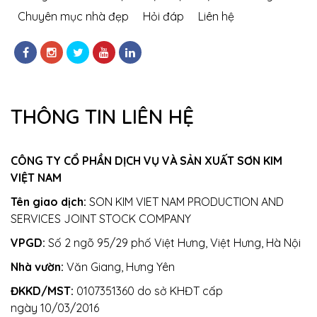
Chuyên mục nhà đẹp
Hỏi đáp
Liên hệ
THÔNG TIN LIÊN HỆ
CÔNG TY CỔ PHẦN DỊCH VỤ VÀ SẢN XUẤT SƠN KIM
VIỆT NAM
Tên giao dịch:
SON KIM VIET NAM PRODUCTION AND
SERVICES JOINT STOCK COMPANY
VPGD:
Số 2 ngõ 95/29 phố Việt Hưng, Việt Hưng, Hà Nội
Nhà vườn:
Văn Giang, Hưng Yên
ĐKKD/MST:
0107351360 do sở KHĐT cấp
ngày 10/03/2016