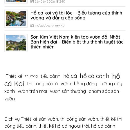
26/06/2026
240
Hồ cá koi và tài lộc – Biểu tượng của thịnh
vượng và đẳng cấp sống
19/06/2026
332
Sơn Kim Việt Nam kiến tạo vườn đồi Nhật
Bản hiện đại – Biến biệt thự thành tuyệt tác
thiên nhiên
12/06/2026
395
hồ
hồ cá cảnh
hồ cá
Thiết kế
tiểu cảnh
thi công
cá Koi
thi công hồ cá
vườn thẳng đứng
tường cây
xanh
vườn trên mái
vườn sân thượng
chăm sóc sân
vườn
Dịch vụ Thiết kế sân vườn, thi công sân vườn, thiết kế thi
công tiểu cảnh, thiết kế hồ cá ngoài trời, hồ cá cảnh