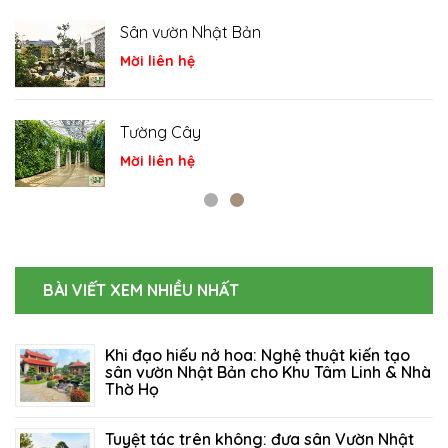
Cá Koi
Mời liên hệ
Tiểu cảnh
Mời liên hệ
BÀI VIẾT XEM NHIỀU NHẤT
Khi đạo hiếu nở hoa: Nghệ thuật kiến tạo
sân vườn Nhật Bản cho Khu Tâm Linh & Nhà
Thờ Họ
06/08/2026
86
Tuyệt tác trên không: đưa sân Vườn Nhật