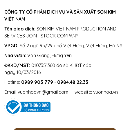
CÔNG TY CỔ PHẦN DỊCH VỤ VÀ SẢN XUẤT SƠN KIM
VIỆT NAM
Tên giao dịch:
SON KIM VIET NAM PRODUCTION AND
SERVICES JOINT STOCK COMPANY
VPGD:
Số 2 ngõ 95/29 phố Việt Hưng, Việt Hưng, Hà Nội
Nhà vườn:
Văn Giang, Hưng Yên
ĐKKD/MST:
0107351360 do sở KHĐT cấp
ngày 10/03/2016
Hotline:
0989 905 779
-
0984.48.22.33
Email:
vuonhoavn@gmail.com
- website:
vuonhoa.vn