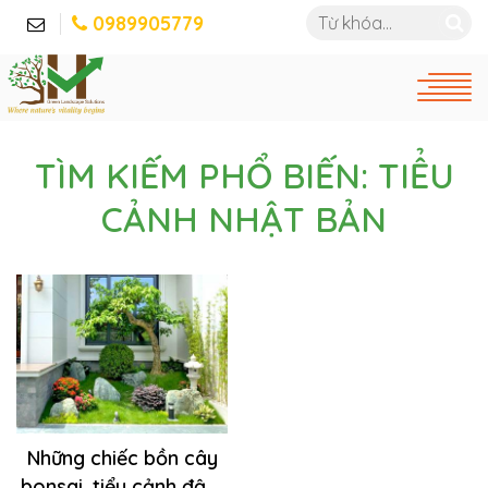
0989905779
TÌM KIẾM PHỔ BIẾN: TIỂU
CẢNH NHẬT BẢN
Những chiếc bồn cây
bonsai, tiểu cảnh đậm