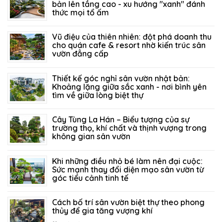
bản lên tầng cao - xu hướng "xanh" đánh
thức mọi tổ ấm
27/07/2026
124
Vũ điệu của thiên nhiên: đột phá doanh thu
cho quán cafe & resort nhờ kiến trúc sân
vườn đẳng cấp
21/07/2026
206
Thiết kế góc nghỉ sân vườn nhật bản:
Khoảng lặng giữa sắc xanh - nơi bình yên
tìm về giữa lòng biệt thự
14/07/2026
151
Cây Tùng La Hán – Biểu tượng của sự
trường thọ, khí chất và thịnh vượng trong
không gian sân vườn
05/07/2026
317
Khi những điều nhỏ bé làm nên đại cuộc:
Sức mạnh thay đổi diện mạo sân vườn từ
góc tiểu cảnh tinh tế
29/06/2026
294
Cách bố trí sân vườn biệt thự theo phong
thủy để gia tăng vượng khí