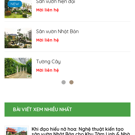
Sân vườn hiện đại
NEW
NEW
NEW
Mời liên hệ
Sân vườn Nhật Bản
Mời liên hệ
Tường Cây
Mời liên hệ
BÀI VIẾT XEM NHIỀU NHẤT
Khi đạo hiếu nở hoa: Nghệ thuật kiến tạo
sân vườn Nhật Bản cho Khu Tâm Linh & Nhà