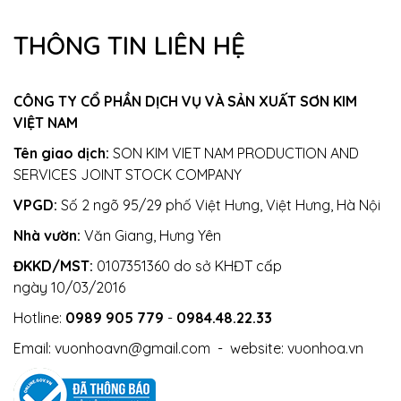
THÔNG TIN LIÊN HỆ
CÔNG TY CỔ PHẦN DỊCH VỤ VÀ SẢN XUẤT SƠN KIM
VIỆT NAM
Tên giao dịch:
SON KIM VIET NAM PRODUCTION AND
SERVICES JOINT STOCK COMPANY
VPGD:
Số 2 ngõ 95/29 phố Việt Hưng, Việt Hưng, Hà Nội
Nhà vườn:
Văn Giang, Hưng Yên
ĐKKD/MST:
0107351360 do sở KHĐT cấp
ngày 10/03/2016
Hotline:
0989 905 779
-
0984.48.22.33
Email:
vuonhoavn@gmail.com
- website:
vuonhoa.vn