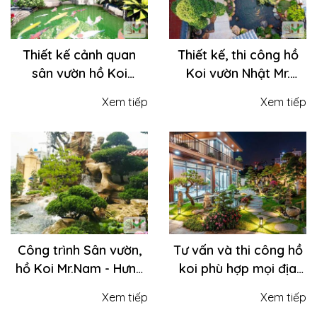
Thiết kế cảnh quan
Thiết kế, thi công hồ
sân vườn hồ Koi
Koi vườn Nhật Mr.
Mrs.Thu - Thanh Am,
Dũng - Hưng Yên
Xem tiếp
Xem tiếp
Long Biên
Công trình Sân vườn,
Tư vấn và thi công hồ
hồ Koi Mr.Nam - Hưng
koi phù hợp mọi địa
Yên
hình - Sơn Kim Việt
Xem tiếp
Xem tiếp
Nam nâng cấp không