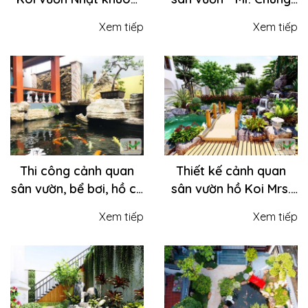
viên nhà thờ tổ
Sóc Sơn
Xem tiếp
Xem tiếp
Mr.Tuấn – Bắc Ninh
Thi công cảnh quan
Thiết kế cảnh quan
sân vườn, bể bơi, hồ cá
sân vườn hồ Koi Mrs.
Koi Mr. Giảng - Đông
Lan - Ngọc Thụy, Long
Xem tiếp
Xem tiếp
Anh
Biên