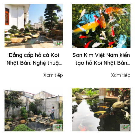
gian sống của bạn
Đẳng cấp hồ cá Koi
Sơn Kim Việt Nam kiến
Nhật Bản: Nghệ thuật
tạo hồ Koi Nhật Bản
sắp đặt đá và nước từ
chuẩn kỹ thuật | Cá
Xem tiếp
Xem tiếp
Sơn Kim Việt Nam
khỏe - Vườn xinh -
Không gian đẳng cấp