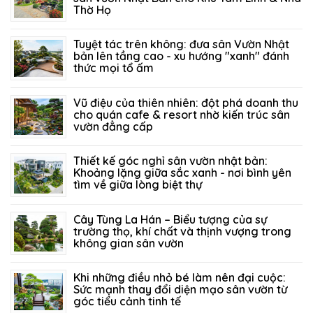
Thờ Họ
06/08/2026
1
Tuyệt tác trên không: đưa sân Vườn Nhật
bản lên tầng cao - xu hướng "xanh" đánh
thức mọi tổ ấm
27/07/2026
120
Vũ điệu của thiên nhiên: đột phá doanh thu
cho quán cafe & resort nhờ kiến trúc sân
vườn đẳng cấp
21/07/2026
201
Thiết kế góc nghỉ sân vườn nhật bản:
Khoảng lặng giữa sắc xanh - nơi bình yên
tìm về giữa lòng biệt thự
14/07/2026
149
Cây Tùng La Hán – Biểu tượng của sự
trường thọ, khí chất và thịnh vượng trong
không gian sân vườn
05/07/2026
314
Khi những điều nhỏ bé làm nên đại cuộc:
Sức mạnh thay đổi diện mạo sân vườn từ
góc tiểu cảnh tinh tế