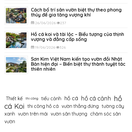
29/06/2026
289
Cách bố trí sân vườn biệt thự theo phong
thủy để gia tăng vượng khí
26/06/2026
237
Hồ cá koi và tài lộc – Biểu tượng của thịnh
vượng và đẳng cấp sống
19/06/2026
326
Sơn Kim Việt Nam kiến tạo vườn đồi Nhật
Bản hiện đại – Biến biệt thự thành tuyệt tác
thiên nhiên
12/06/2026
393
hồ
hồ cá cảnh
hồ cá
Thiết kế
tiểu cảnh
thi công
cá Koi
thi công hồ cá
vườn thẳng đứng
tường cây
xanh
vườn trên mái
vườn sân thượng
chăm sóc sân
vườn