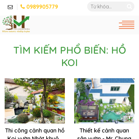
0989905779
TÌM KIẾM PHỔ BIẾN: HỒ
KOI
Thi công cảnh quan hồ
Thiết kế cảnh quan
Koi vườn Nhật khuôn
sân vườn - Mr. Chung