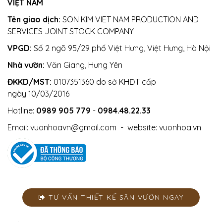
VIỆT NAM
Tên giao dịch:
SON KIM VIET NAM PRODUCTION AND
SERVICES JOINT STOCK COMPANY
VPGD:
Số 2 ngõ 95/29 phố Việt Hưng, Việt Hưng, Hà Nội
Nhà vườn:
Văn Giang, Hưng Yên
ĐKKD/MST:
0107351360 do sở KHĐT cấp
ngày 10/03/2016
Hotline:
0989 905 779
-
0984.48.22.33
Email:
vuonhoavn@gmail.com
- website:
vuonhoa.vn
TƯ VẤN THIẾT KẾ SÂN VƯỜN NGAY