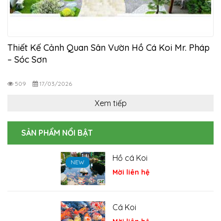
Thiết Kế Cảnh Quan Sân Vườn Hồ Cá Koi Mr. Pháp
– Sóc Sơn
509
17/03/2026
Xem tiếp
SẢN PHẨM NỔI BẬT
Hồ cá Koi
NEW
NEW
NEW
Mời liên hệ
Cá Koi