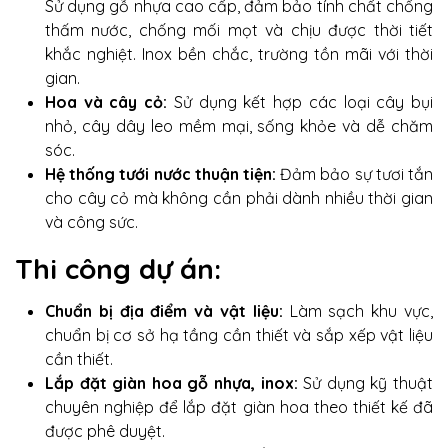
Sử dụng gỗ nhựa cao cấp, đảm bảo tính chất chống
thấm nước, chống mối mọt và chịu được thời tiết
khắc nghiệt. Inox bền chắc, trường tồn mãi với thời
gian.
Hoa và cây cỏ:
Sử dụng kết hợp các loại cây bụi
nhỏ, cây dây leo mềm mại, sống khỏe và dễ chăm
sóc.
Hệ thống tưới nước thuận tiện:
Đảm bảo sự tươi tắn
cho cây cỏ mà không cần phải dành nhiều thời gian
và công sức.
Thi công dự án:
Chuẩn bị địa điểm và vật liệu:
Làm sạch khu vực,
chuẩn bị cơ sở hạ tầng cần thiết và sắp xếp vật liệu
cần thiết.
Lắp đặt giàn hoa gỗ nhựa, inox:
Sử dụng kỹ thuật
chuyên nghiệp để lắp đặt giàn hoa theo thiết kế đã
được phê duyệt.