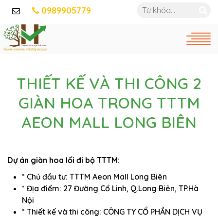
0989905779
THIẾT KẾ VÀ THI CÔNG 2
GIÀN HOA TRONG TTTM
AEON MALL LONG BIÊN
Dự án giàn hoa lối đi bộ TTTM:
* Chủ đầu tư: TTTM Aeon Mall Long Biên
* Địa điểm: 27 Đường Cổ Linh, Q.Long Biên, TP.Hà
Nội
* Thiết kế và thi công: CÔNG TY CỔ PHẦN DỊCH VỤ