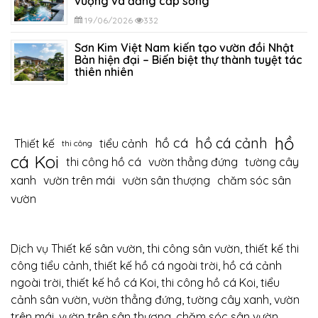
vượng và đẳng cấp sống
19/06/2026
332
Sơn Kim Việt Nam kiến tạo vườn đồi Nhật
Bản hiện đại – Biến biệt thự thành tuyệt tác
thiên nhiên
12/06/2026
394
hồ
hồ cá cảnh
hồ cá
Thiết kế
tiểu cảnh
thi công
cá Koi
thi công hồ cá
vườn thẳng đứng
tường cây
xanh
vườn trên mái
vườn sân thượng
chăm sóc sân
vườn
Dịch vụ Thiết kế sân vườn, thi công sân vườn, thiết kế thi
công tiểu cảnh, thiết kế hồ cá ngoài trời, hồ cá cảnh
ngoài trời, thiết kế hồ cá Koi, thi công hồ cá Koi, tiểu
cảnh sân vườn, vườn thẳng đứng, tường cây xanh, vườn
trên mái, vườn trên sân thượng, chăm sóc sân vườn