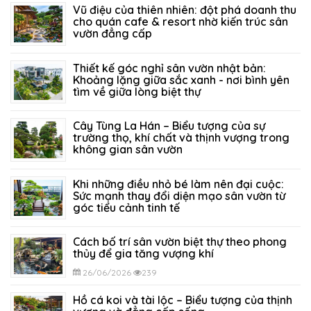
Vũ điệu của thiên nhiên: đột phá doanh thu
cho quán cafe & resort nhờ kiến trúc sân
vườn đẳng cấp
21/07/2026
205
Thiết kế góc nghỉ sân vườn nhật bản:
Khoảng lặng giữa sắc xanh - nơi bình yên
tìm về giữa lòng biệt thự
14/07/2026
151
Cây Tùng La Hán – Biểu tượng của sự
trường thọ, khí chất và thịnh vượng trong
không gian sân vườn
05/07/2026
317
Khi những điều nhỏ bé làm nên đại cuộc:
Sức mạnh thay đổi diện mạo sân vườn từ
góc tiểu cảnh tinh tế
29/06/2026
294
Cách bố trí sân vườn biệt thự theo phong
thủy để gia tăng vượng khí
26/06/2026
239
Hồ cá koi và tài lộc – Biểu tượng của thịnh