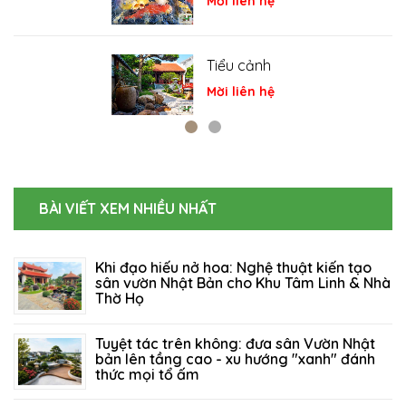
Mời liên hệ
Tiểu cảnh
Mời liên hệ
BÀI VIẾT XEM NHIỀU NHẤT
Khi đạo hiếu nở hoa: Nghệ thuật kiến tạo
sân vườn Nhật Bản cho Khu Tâm Linh & Nhà
Thờ Họ
06/08/2026
82
Tuyệt tác trên không: đưa sân Vườn Nhật
bản lên tầng cao - xu hướng "xanh" đánh
thức mọi tổ ấm
27/07/2026
124