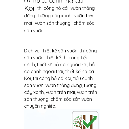
hồ cá
hồ cá cảnh
cá
Koi
thi công hồ cá
vườn thẳng
đứng
tường cây xanh
vườn trên
mái
vườn sân thượng
chăm sóc
sân vườn
Dịch vụ Thiết kế sân vườn, thi công
sân vườn, thiết kế thi công tiểu
cảnh, thiết kế hồ cá ngoài trời, hồ
cá cảnh ngoài trời, thiết kế hồ cá
Koi, thi công hồ cá Koi, tiểu cảnh
sân vườn, vườn thẳng đứng, tường
cây xanh, vườn trên mái, vườn trên
sân thượng, chăm sóc sân vườn
chuyên nghiệp.