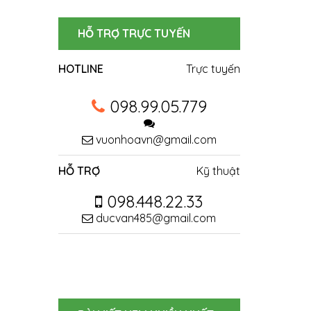
HỖ TRỢ TRỰC TUYẾN
HOTLINE
Trực tuyến
098.99.05.779
vuonhoavn@gmail.com
HỖ TRỢ
Kỹ thuật
098.448.22.33
ducvan485@gmail.com