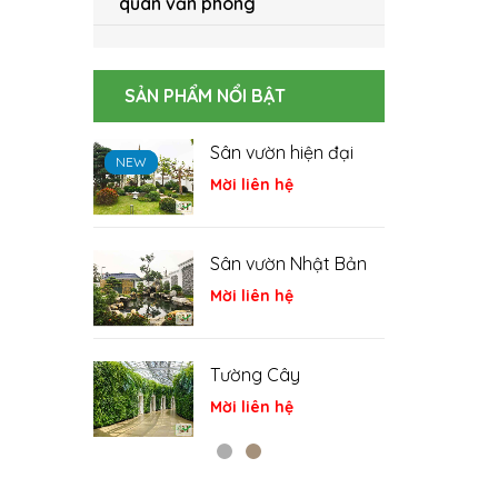
quan văn phòng
SẢN PHẨM NỔI BẬT
hiện đại
Hồ cá Koi
NEW
NEW
NEW
NEW
NEW
NEW
ệ
Mời liên hệ
 Nhật Bản
Cá Koi
ệ
Mời liên hệ
y
Tiểu cảnh
ệ
Mời liên hệ