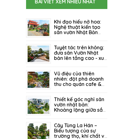
BÀI VIẾT XEM NHIỀU NHẤT
Khi đạo hiếu nở hoa:
Nghệ thuật kiến tạo
sân vườn Nhật Bản
cho Khu Tâm Linh &
06/08/2026
87
Nhà Thờ Họ
Tuyệt tác trên không:
đưa sân Vườn Nhật
bản lên tầng cao - xu
hướng "xanh" đánh
27/07/2026
127
thức mọi tổ ấm
Vũ điệu của thiên
nhiên: đột phá doanh
thu cho quán cafe &
resort nhờ kiến trúc
21/07/2026
206
sân vườn đẳng cấp
Thiết kế góc nghỉ sân
vườn nhật bản:
Khoảng lặng giữa sắc
xanh - nơi bình yên tìm
14/07/2026
151
về giữa lòng biệt thự
Cây Tùng La Hán –
Biểu tượng của sự
trường thọ, khí chất và