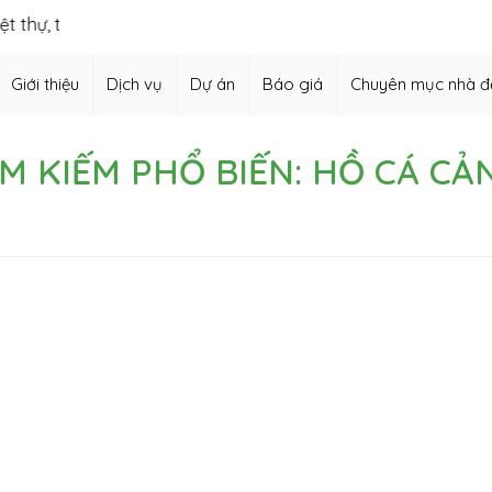
, thiết kế vườn Nhật, thiết kế hồ cá Koi,…
Giới thiệu
Dịch vụ
Dự án
Báo giá
Chuyên mục nhà đ
ÌM KIẾM PHỔ BIẾN: HỒ CÁ CẢ