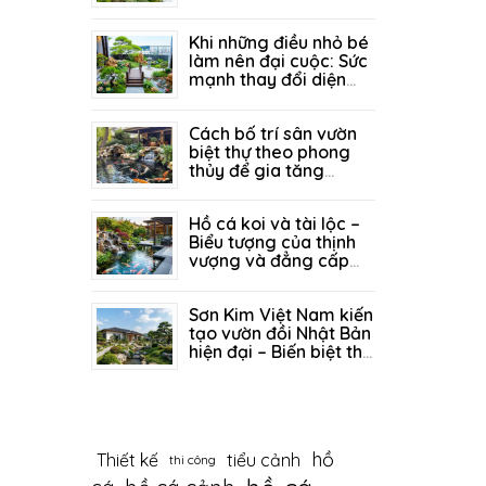
thịnh vượng trong
05/07/2026
319
không gian sân vườn
Khi những điều nhỏ bé
làm nên đại cuộc: Sức
mạnh thay đổi diện
mạo sân vườn từ góc
29/06/2026
294
tiểu cảnh tinh tế
Cách bố trí sân vườn
biệt thự theo phong
thủy để gia tăng
vượng khí
26/06/2026
240
Hồ cá koi và tài lộc –
Biểu tượng của thịnh
vượng và đẳng cấp
sống
19/06/2026
334
Sơn Kim Việt Nam kiến
tạo vườn đồi Nhật Bản
hiện đại – Biến biệt thự
thành tuyệt tác thiên
12/06/2026
395
nhiên
hồ
Thiết kế
tiểu cảnh
thi công