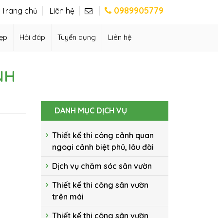
0989905779
Trang chủ
Liên hệ
ẹp
Hỏi đáp
Tuyển dụng
Liên hệ
NH
DANH MỤC DỊCH VỤ
Thiết kế thi công cảnh quan
ngoại cảnh biệt phủ, lâu đài
Dịch vụ chăm sóc sân vườn
Thiết kế thi công sân vườn
trên mái
Thiết kế thi công sân vườn