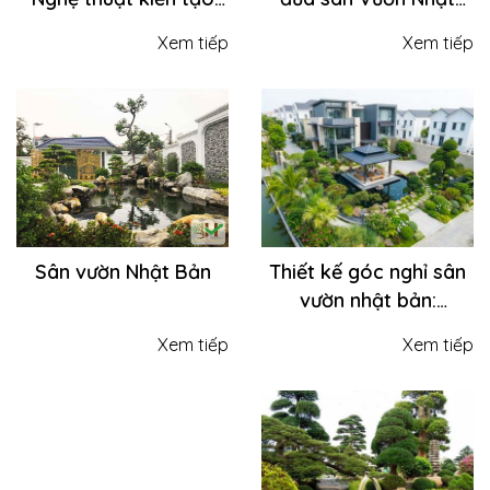
sân vườn Nhật Bản
bản lên tầng cao - xu
Xem tiếp
Xem tiếp
cho Khu Tâm Linh &
hướng "xanh" đánh
Nhà Thờ Họ
thức mọi tổ ấm
Thiết kế góc nghỉ sân
Sân vườn Nhật Bản
vườn nhật bản:
Khoảng lặng giữa sắc
Xem tiếp
Xem tiếp
xanh - nơi bình yên tìm
về giữa lòng biệt thự