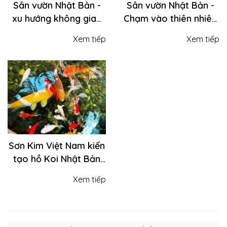
Sân vườn Nhật Bản -
Sân vườn Nhật Bản -
xu hướng không gian
Chạm vào thiên nhiên
sống hiện đại
theo cách của bạn
Xem tiếp
Xem tiếp
Sơn Kim Việt Nam kiến
tạo hồ Koi Nhật Bản
chuẩn kỹ thuật | Cá
Xem tiếp
khỏe - Vườn xinh -
Không gian đẳng cấp