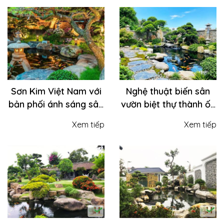
tiểu cảnh tinh tế
nhiên
Sơn Kim Việt Nam với
Nghệ thuật biến sân
bản phối ánh sáng sân
vườn biệt thự thành ốc
vườn cho biệt thự nhà
đảo xanh mát "Hạ
Xem tiếp
Xem tiếp
bạn lung linh huyền ảo
nhiệt" ngày hè oi bức
như cung điện về đêm