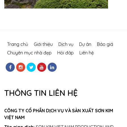
Trang chủ
Giới thiệu
Dịch vụ
Dự án
Báo giá
Chuyên mục nhà đẹp
Hỏi đáp
Liên hệ
THÔNG TIN LIÊN HỆ
CÔNG TY CỔ PHẦN DỊCH VỤ VÀ SẢN XUẤT SƠN KIM
VIỆT NAM
Tên giao dịch:
SON KIM VIET NAM PRODUCTION AND