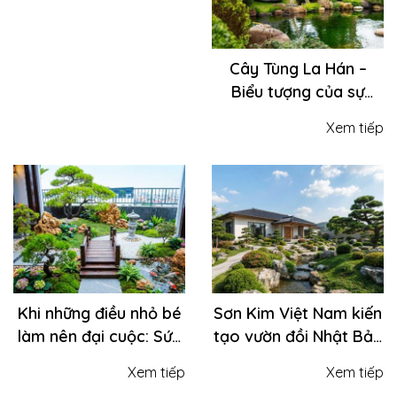
Cây Tùng La Hán –
Biểu tượng của sự
trường thọ, khí chất và
Xem tiếp
thịnh vượng trong
không gian sân vườn
Khi những điều nhỏ bé
Sơn Kim Việt Nam kiến
làm nên đại cuộc: Sức
tạo vườn đồi Nhật Bản
mạnh thay đổi diện
hiện đại – Biến biệt thự
Xem tiếp
Xem tiếp
mạo sân vườn từ góc
thành tuyệt tác thiên