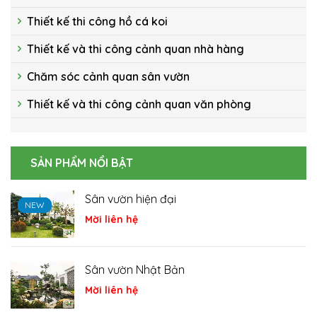
Thiết kế thi công hồ cá koi
Thiết kế và thi công cảnh quan nhà hàng
Chăm sóc cảnh quan sân vườn
Thiết kế và thi công cảnh quan văn phòng
SẢN PHẨM NỔI BẬT
Hồ cá Koi
NEW
NEW
NEW
Mời liên hệ
Cá Koi
Mời liên hệ