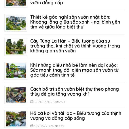
vườn đẳng cấp
21/07/2026
205
Thiết kế góc nghỉ sân vườn nhật bản:
Khoảng lặng giữa sắc xanh - nơi bình yên
tìm về giữa lòng biệt thự
14/07/2026
151
Cây Tùng La Hán – Biểu tượng của sự
trường thọ, khí chất và thịnh vượng trong
không gian sân vườn
05/07/2026
317
Khi những điều nhỏ bé làm nên đại cuộc:
Sức mạnh thay đổi diện mạo sân vườn từ
góc tiểu cảnh tinh tế
29/06/2026
294
Cách bố trí sân vườn biệt thự theo phong
thủy để gia tăng vượng khí
26/06/2026
239
Hồ cá koi và tài lộc – Biểu tượng của thịnh
vượng và đẳng cấp sống
19/06/2026
332