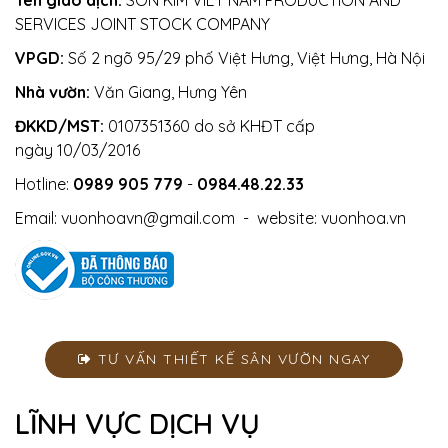
SERVICES JOINT STOCK COMPANY
VPGD:
Số 2 ngõ 95/29 phố Việt Hưng, Việt Hưng, Hà Nội
Nhà vườn:
Văn Giang, Hưng Yên
ĐKKD/MST:
0107351360 do sở KHĐT cấp
ngày 10/03/2016
Hotline:
0989 905 779
-
0984.48.22.33
Email:
vuonhoavn@gmail.com
- website:
vuonhoa.vn
TƯ VẤN THIẾT KẾ SÂN VƯỜN NGAY
LĨNH VỰC DỊCH VỤ