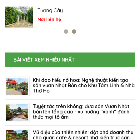
Tiểu cảnh
Mời liên hệ
BÀI VIẾT XEM NHIỀU NHẤT
Khi đạo hiếu nở hoa: Nghệ thuật kiến tạo
sân vườn Nhật Bản cho Khu Tâm Linh & Nhà
Thờ Họ
06/08/2026
83
Tuyệt tác trên không: đưa sân Vườn Nhật
bản lên tầng cao - xu hướng "xanh" đánh
thức mọi tổ ấm
27/07/2026
124
Vũ điệu của thiên nhiên: đột phá doanh thu
cho quán cafe & resort nhờ kiến trúc sân