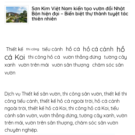
Sơn Kim Việt Nam kiến tạo vườn đồi Nhật
Bản hiện đại – Biến biệt thự thành tuyệt tác
thiên nhiên
12/06/2026
394
hồ
hồ cá cảnh
hồ cá
Thiết kế
tiểu cảnh
thi công
cá Koi
thi công hồ cá
vườn thẳng đứng
tường cây
xanh
vườn trên mái
vườn sân thượng
chăm sóc sân
vườn
Dịch vụ Thiết kế sân vườn, thi công sân vườn, thiết kế thi
công tiểu cảnh, thiết kế hồ cá ngoài trời, hồ cá cảnh
ngoài trời, thiết kế hồ cá Koi, thi công hồ cá Koi, tiểu
cảnh sân vườn, vườn thẳng đứng, tường cây xanh, vườn
trên mái, vườn trên sân thượng, chăm sóc sân vườn
chuyên nghiệp.