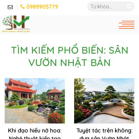
0989905779
TÌM KIẾM PHỔ BIẾN: SÂN
VƯỜN NHẬT BẢN
Khi đạo hiếu nở hoa:
Tuyệt tác trên không:
Nghệ thuật kiến tạo
đưa sân Vườn Nhật