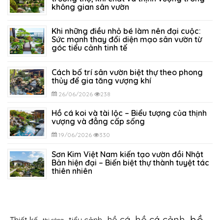
không gian sân vườn
05/07/2026
317
Khi những điều nhỏ bé làm nên đại cuộc:
Sức mạnh thay đổi diện mạo sân vườn từ
góc tiểu cảnh tinh tế
29/06/2026
293
Cách bố trí sân vườn biệt thự theo phong
thủy để gia tăng vượng khí
26/06/2026
238
Hồ cá koi và tài lộc – Biểu tượng của thịnh
vượng và đẳng cấp sống
19/06/2026
330
Sơn Kim Việt Nam kiến tạo vườn đồi Nhật
Bản hiện đại – Biến biệt thự thành tuyệt tác
thiên nhiên
12/06/2026
394
hồ cá cảnh
hồ cá
thi công