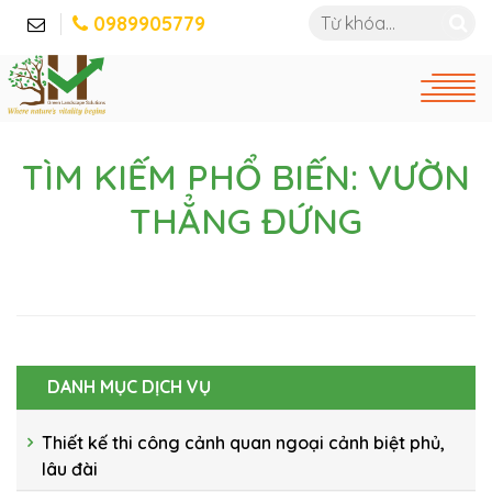
0989905779
TÌM KIẾM PHỔ BIẾN: VƯỜN
THẲNG ĐỨNG
DANH MỤC DỊCH VỤ
Thiết kế thi công cảnh quan ngoại cảnh biệt phủ,
lâu đài