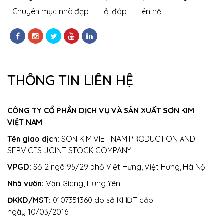
Chuyên mục nhà đẹp
Hỏi đáp
Liên hệ
THÔNG TIN LIÊN HỆ
CÔNG TY CỔ PHẦN DỊCH VỤ VÀ SẢN XUẤT SƠN KIM
VIỆT NAM
Tên giao dịch:
SON KIM VIET NAM PRODUCTION AND
SERVICES JOINT STOCK COMPANY
VPGD:
Số 2 ngõ 95/29 phố Việt Hưng, Việt Hưng, Hà Nội
Nhà vườn:
Văn Giang, Hưng Yên
ĐKKD/MST:
0107351360 do sở KHĐT cấp
ngày 10/03/2016