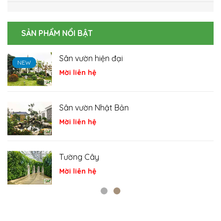
SẢN PHẨM NỔI BẬT
Sân vườn hiện đại
NEW
NEW
NEW
Mời liên hệ
Sân vườn Nhật Bản
Mời liên hệ
Tường Cây
Mời liên hệ