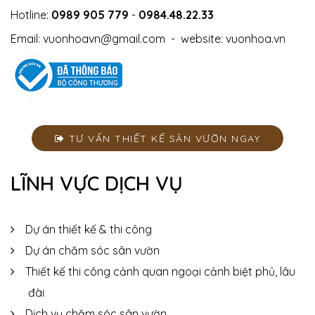
Hotline:
0989 905 779
-
0984.48.22.33
Email:
vuonhoavn@gmail.com
- website:
vuonhoa.vn
TƯ VẤN THIẾT KẾ SÂN VƯỜN NGAY
LĨNH VỰC DỊCH VỤ
Dự án thiết kế & thi công
Dự án chăm sóc sân vườn
Thiết kế thi công cảnh quan ngoại cảnh biệt phủ, lâu
đài
Dịch vụ chăm sóc sân vườn