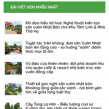
BÀI VIẾT XEM NHIỀU NHẤT
Khi đạo hiếu nở hoa: Nghệ thuật kiến tạo
sân vườn Nhật Bản cho Khu Tâm Linh & Nhà
Thờ Họ
06/08/2026
73
Tuyệt tác trên không: đưa sân Vườn Nhật
bản lên tầng cao - xu hướng "xanh" đánh
thức mọi tổ ấm
27/07/2026
123
Vũ điệu của thiên nhiên: đột phá doanh thu
cho quán cafe & resort nhờ kiến trúc sân
vườn đẳng cấp
21/07/2026
203
Thiết kế góc nghỉ sân vườn nhật bản:
Khoảng lặng giữa sắc xanh - nơi bình yên
tìm về giữa lòng biệt thự
14/07/2026
150
Cây Tùng La Hán – Biểu tượng của sự
trường thọ, khí chất và thịnh vượng trong