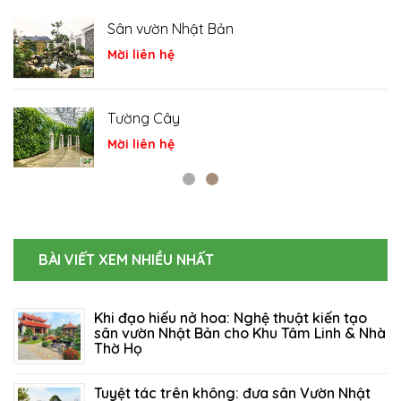
Sân vườn Nhật Bản
Mời liên hệ
Tường Cây
Mời liên hệ
BÀI VIẾT XEM NHIỀU NHẤT
Khi đạo hiếu nở hoa: Nghệ thuật kiến tạo
sân vườn Nhật Bản cho Khu Tâm Linh & Nhà
Thờ Họ
06/08/2026
110
Tuyệt tác trên không: đưa sân Vườn Nhật