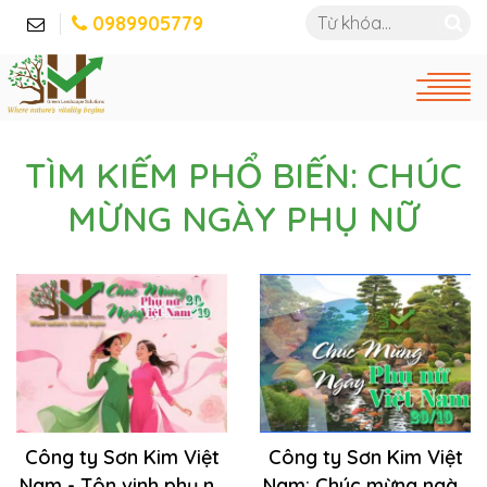
0989905779
TÌM KIẾM PHỔ BIẾN: CHÚC
MỪNG NGÀY PHỤ NỮ
Công ty Sơn Kim Việt
Công ty Sơn Kim Việt
Nam - Tôn vinh phụ nữ
Nam: Chúc mừng ngày