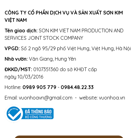
CÔNG TY CỔ PHẦN DỊCH VỤ VÀ SẢN XUẤT SƠN KIM
VIỆT NAM
Tên giao dịch:
SON KIM VIET NAM PRODUCTION AND
SERVICES JOINT STOCK COMPANY
VPGD:
Số 2 ngõ 95/29 phố Việt Hưng, Việt Hưng, Hà Nội
Nhà vườn:
Văn Giang, Hưng Yên
ĐKKD/MST:
0107351360 do sở KHĐT cấp
ngày 10/03/2016
Hotline:
0989 905 779
-
0984.48.22.33
Email:
vuonhoavn@gmail.com
- website:
vuonhoa.vn