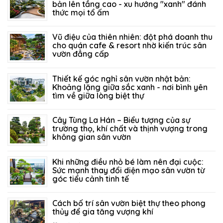
bản lên tầng cao - xu hướng "xanh" đánh
thức mọi tổ ấm
27/07/2026
129
Vũ điệu của thiên nhiên: đột phá doanh thu
cho quán cafe & resort nhờ kiến trúc sân
vườn đẳng cấp
21/07/2026
214
Thiết kế góc nghỉ sân vườn nhật bản:
Khoảng lặng giữa sắc xanh - nơi bình yên
tìm về giữa lòng biệt thự
14/07/2026
156
Cây Tùng La Hán – Biểu tượng của sự
trường thọ, khí chất và thịnh vượng trong
không gian sân vườn
05/07/2026
331
Khi những điều nhỏ bé làm nên đại cuộc:
Sức mạnh thay đổi diện mạo sân vườn từ
góc tiểu cảnh tinh tế
29/06/2026
296
Cách bố trí sân vườn biệt thự theo phong
thủy để gia tăng vượng khí