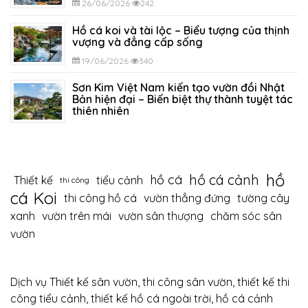
26/06/2026
242
Hồ cá koi và tài lộc – Biểu tượng của thịnh
vượng và đẳng cấp sống
19/06/2026
340
Sơn Kim Việt Nam kiến tạo vườn đồi Nhật
Bản hiện đại – Biến biệt thự thành tuyệt tác
thiên nhiên
12/06/2026
406
hồ
hồ cá cảnh
hồ cá
Thiết kế
tiểu cảnh
thi công
cá Koi
thi công hồ cá
vườn thẳng đứng
tường cây
xanh
vườn trên mái
vườn sân thượng
chăm sóc sân
vườn
Dịch vụ Thiết kế sân vườn, thi công sân vườn, thiết kế thi
công tiểu cảnh, thiết kế hồ cá ngoài trời, hồ cá cảnh