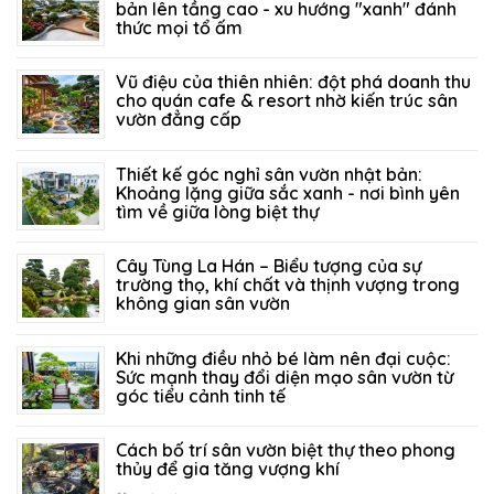
bản lên tầng cao - xu hướng "xanh" đánh
thức mọi tổ ấm
27/07/2026
122
Vũ điệu của thiên nhiên: đột phá doanh thu
cho quán cafe & resort nhờ kiến trúc sân
vườn đẳng cấp
21/07/2026
202
Thiết kế góc nghỉ sân vườn nhật bản:
Khoảng lặng giữa sắc xanh - nơi bình yên
tìm về giữa lòng biệt thự
14/07/2026
149
Cây Tùng La Hán – Biểu tượng của sự
trường thọ, khí chất và thịnh vượng trong
không gian sân vườn
05/07/2026
315
Khi những điều nhỏ bé làm nên đại cuộc:
Sức mạnh thay đổi diện mạo sân vườn từ
góc tiểu cảnh tinh tế
29/06/2026
291
Cách bố trí sân vườn biệt thự theo phong
thủy để gia tăng vượng khí