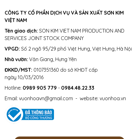
CÔNG TY CỔ PHẦN DỊCH VỤ VÀ SẢN XUẤT SƠN KIM
VIỆT NAM
Tên giao dịch:
SON KIM VIET NAM PRODUCTION AND
SERVICES JOINT STOCK COMPANY
VPGD:
Số 2 ngõ 95/29 phố Việt Hưng, Việt Hưng, Hà Nội
Nhà vườn:
Văn Giang, Hưng Yên
ĐKKD/MST:
0107351360 do sở KHĐT cấp
ngày 10/03/2016
Hotline:
0989 905 779
-
0984.48.22.33
Email:
vuonhoavn@gmail.com
- website:
vuonhoa.vn