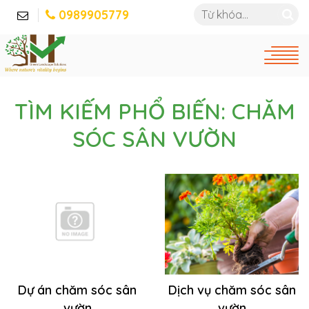
0989905779
TÌM KIẾM PHỔ BIẾN: CHĂM
SÓC SÂN VƯỜN
Dự án chăm sóc sân
Dịch vụ chăm sóc sân
vườn
vườn