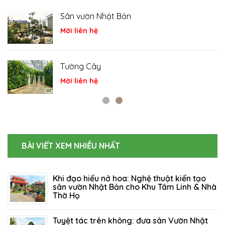
Cá Koi
Mời liên hệ
Tiểu cảnh
Mời liên hệ
BÀI VIẾT XEM NHIỀU NHẤT
Khi đạo hiếu nở hoa: Nghệ thuật kiến tạo
sân vườn Nhật Bản cho Khu Tâm Linh & Nhà
Thờ Họ
06/08/2026
64
Tuyệt tác trên không: đưa sân Vườn Nhật