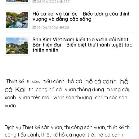
26/06/2026
237
Hồ cá koi và tài lộc – Biểu tượng của thịnh
vượng và đẳng cấp sống
19/06/2026
328
Sơn Kim Việt Nam kiến tạo vườn đồi Nhật
Bản hiện đại – Biến biệt thự thành tuyệt tác
thiên nhiên
12/06/2026
393
hồ
hồ cá cảnh
hồ cá
Thiết kế
tiểu cảnh
thi công
cá Koi
thi công hồ cá
vườn thẳng đứng
tường cây
xanh
vườn trên mái
vườn sân thượng
chăm sóc sân
vườn
Dịch vụ Thiết kế sân vườn, thi công sân vườn, thiết kế thi
công tiểu cảnh, thiết kế hồ cá ngoài trời, hồ cá cảnh