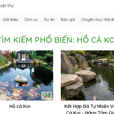
, thiết kế vườn Nhật, thiết kế hồ cá Koi,…
Giới thiệu
Dịch vụ
Dự án
Báo giá
Chuyên mục nhà đ
TÌM KIẾM PHỔ BIẾN: HỒ CÁ KO
Kết Hợp Đá Tự Nhiên V
Hồ cá Koi
Cá Koi – Nâng Tầm Giá