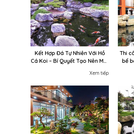
Hồ cá Koi
NEW
NEW
NEW
NEW
NEW
NEW
Mời liên hệ
Kết Hợp Đá Tự Nhiên Với Hồ
Thi c
Cá Koi – Bí Quyết Tạo Nên Một
bể b
Không Gian Đẳng Cấp Và Gần
Cá Koi
Xem tiếp
Gũi Thiên Nhiên
Mời liên hệ
Tiểu cảnh
Mời liên hệ