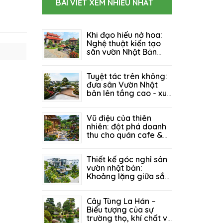
BÀI VIẾT XEM NHIỀU NHẤT
Khi đạo hiếu nở hoa:
Nghệ thuật kiến tạo
sân vườn Nhật Bản
cho Khu Tâm Linh &
06/08/2026
103
Nhà Thờ Họ
Tuyệt tác trên không:
đưa sân Vườn Nhật
bản lên tầng cao - xu
hướng "xanh" đánh
27/07/2026
129
thức mọi tổ ấm
Vũ điệu của thiên
nhiên: đột phá doanh
thu cho quán cafe &
resort nhờ kiến trúc
21/07/2026
214
sân vườn đẳng cấp
Thiết kế góc nghỉ sân
vườn nhật bản:
Khoảng lặng giữa sắc
xanh - nơi bình yên tìm
14/07/2026
155
về giữa lòng biệt thự
Cây Tùng La Hán –
Biểu tượng của sự
trường thọ, khí chất và