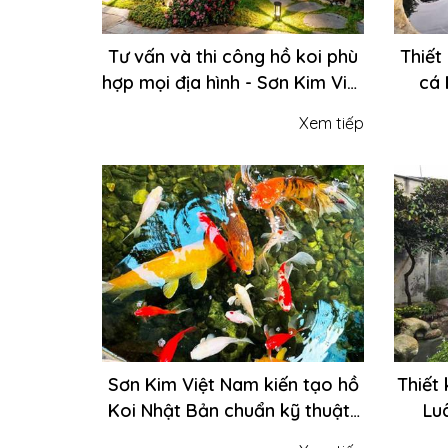
Tư vấn và thi công hồ koi phù
Thiết
hợp mọi địa hình - Sơn Kim Việt
cá 
Nam nâng cấp không gian
Xem tiếp
sống của bạn
Sơn Kim Việt Nam kiến tạo hồ
Thiết 
Koi Nhật Bản chuẩn kỹ thuật |
Lu
Cá khỏe - Vườn xinh - Không