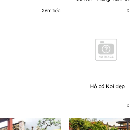
Cảnh Quan Sân Vư
X
Xem tiếp
Hồ cá Koi đẹp
X