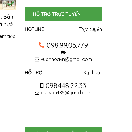
HỖ TRỢ TRỰC TUYẾN
t Bản:
à nước
HOTLINE
Trực tuyến
m
em tiếp
098.99.05.779
vuonhoavn@gmail.com
HỖ TRỢ
Kỹ thuật
098.448.22.33
ducvan485@gmail.com