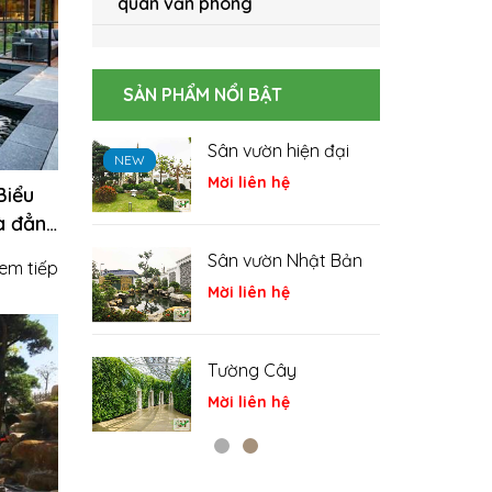
quan văn phòng
SẢN PHẨM NỔI BẬT
Sân vườn hiện đại
Hồ cá Koi
NEW
NEW
NEW
NEW
NEW
NEW
Mời liên hệ
Mời liên hệ
Biểu
à đẳng
Sân vườn Nhật Bản
Cá Koi
em tiếp
Mời liên hệ
Mời liên hệ
Tường Cây
Tiểu cảnh
Mời liên hệ
Mời liên hệ