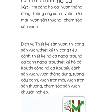
hồ cá
hồ cá cảnh
cá
Koi
thi công hồ cá
vườn thẳng
đứng
tường cây xanh
vườn trên
mái
vườn sân thượng
chăm sóc
sân vườn
Dịch vụ Thiết kế sân vườn, thi công
sân vườn, thiết kế thi công tiểu
cảnh, thiết kế hồ cá ngoài trời, hồ
cá cảnh ngoài trời, thiết kế hồ cá
Koi, thi công hồ cá Koi, tiểu cảnh
sân vườn, vườn thẳng đứng, tường
cây xanh, vườn trên mái, vườn trên
sân thượng, chăm sóc sân vườn
chuyên nghiệp.