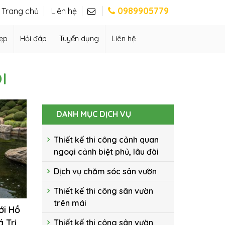
0989905779
Trang chủ
Liên hệ
ẹp
Hỏi đáp
Tuyển dụng
Liên hệ
I
DANH MỤC DỊCH VỤ
Thiết kế thi công cảnh quan
ngoại cảnh biệt phủ, lâu đài
Dịch vụ chăm sóc sân vườn
Thiết kế thi công sân vườn
trên mái
ới Hồ
 Trị
Thiết kế thi công sân vườn