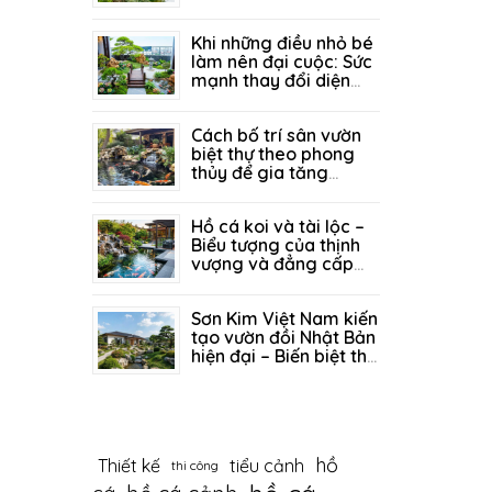
thịnh vượng trong
05/07/2026
329
không gian sân vườn
Khi những điều nhỏ bé
làm nên đại cuộc: Sức
mạnh thay đổi diện
mạo sân vườn từ góc
29/06/2026
296
tiểu cảnh tinh tế
Cách bố trí sân vườn
biệt thự theo phong
thủy để gia tăng
vượng khí
26/06/2026
242
Hồ cá koi và tài lộc –
Biểu tượng của thịnh
vượng và đẳng cấp
sống
19/06/2026
339
Sơn Kim Việt Nam kiến
tạo vườn đồi Nhật Bản
hiện đại – Biến biệt thự
thành tuyệt tác thiên
12/06/2026
404
nhiên
hồ
Thiết kế
tiểu cảnh
thi công