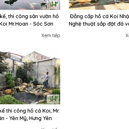
 kế, thi công sân vườn hồ
Đẳng cấp hồ cá Koi Nhậ
Koi Mr.Hoan - Sóc Sơn
Nghệ thuật sắp đặt đá v
từ Sơn Kim Việt Na
Xem tiếp
X
kế thi công hồ cá Koi, Mr.
ân - Yên Mỹ, Hưng Yên