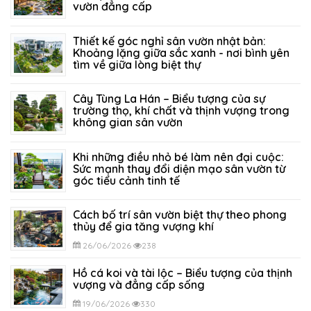
vườn đẳng cấp
21/07/2026
203
Thiết kế góc nghỉ sân vườn nhật bản:
Khoảng lặng giữa sắc xanh - nơi bình yên
tìm về giữa lòng biệt thự
14/07/2026
150
Cây Tùng La Hán – Biểu tượng của sự
trường thọ, khí chất và thịnh vượng trong
không gian sân vườn
05/07/2026
317
Khi những điều nhỏ bé làm nên đại cuộc:
Sức mạnh thay đổi diện mạo sân vườn từ
góc tiểu cảnh tinh tế
29/06/2026
292
Cách bố trí sân vườn biệt thự theo phong
thủy để gia tăng vượng khí
26/06/2026
238
Hồ cá koi và tài lộc – Biểu tượng của thịnh
vượng và đẳng cấp sống
19/06/2026
330