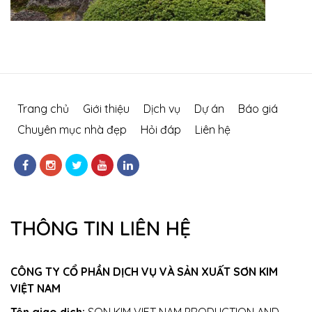
Trang chủ
Giới thiệu
Dịch vụ
Dự án
Báo giá
Chuyên mục nhà đẹp
Hỏi đáp
Liên hệ
THÔNG TIN LIÊN HỆ
CÔNG TY CỔ PHẦN DỊCH VỤ VÀ SẢN XUẤT SƠN KIM
VIỆT NAM
Tên giao dịch:
SON KIM VIET NAM PRODUCTION AND