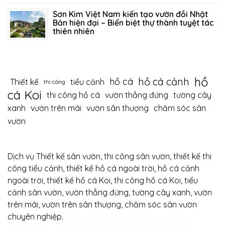
Sơn Kim Việt Nam kiến tạo vườn đồi Nhật
Bản hiện đại – Biến biệt thự thành tuyệt tác
thiên nhiên
12/06/2026
394
hồ
hồ cá cảnh
hồ cá
Thiết kế
tiểu cảnh
thi công
cá Koi
thi công hồ cá
vườn thẳng đứng
tường cây
xanh
vườn trên mái
vườn sân thượng
chăm sóc sân
vườn
Dịch vụ Thiết kế sân vườn, thi công sân vườn, thiết kế thi
công tiểu cảnh, thiết kế hồ cá ngoài trời, hồ cá cảnh
ngoài trời, thiết kế hồ cá Koi, thi công hồ cá Koi, tiểu
cảnh sân vườn, vườn thẳng đứng, tường cây xanh, vườn
trên mái, vườn trên sân thượng, chăm sóc sân vườn
chuyên nghiệp.