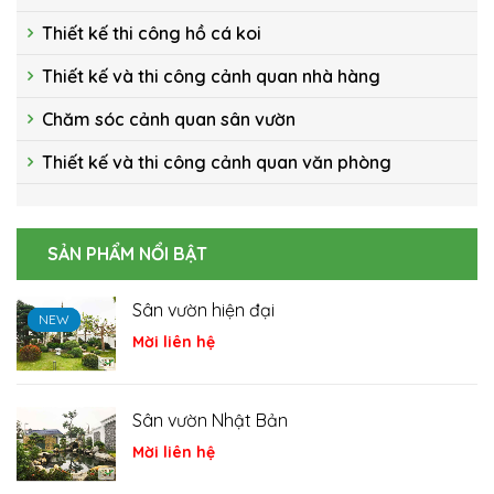
Thiết kế thi công hồ cá koi
Thiết kế và thi công cảnh quan nhà hàng
Chăm sóc cảnh quan sân vườn
Thiết kế và thi công cảnh quan văn phòng
SẢN PHẨM NỔI BẬT
Hồ cá Koi
NEW
NEW
NEW
Mời liên hệ
Cá Koi
Mời liên hệ