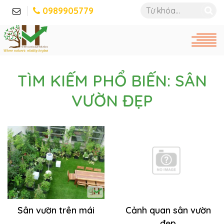
0989905779
TÌM KIẾM PHỔ BIẾN: SÂN
VƯỜN ĐẸP
Cảnh quan sân vườn
Sân vườn trên mái
đẹp