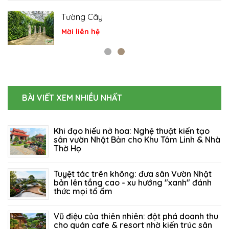
Tiểu cảnh
Mời liên hệ
BÀI VIẾT XEM NHIỀU NHẤT
Khi đạo hiếu nở hoa: Nghệ thuật kiến tạo
sân vườn Nhật Bản cho Khu Tâm Linh & Nhà
Thờ Họ
06/08/2026
67
Tuyệt tác trên không: đưa sân Vườn Nhật
bản lên tầng cao - xu hướng "xanh" đánh
thức mọi tổ ấm
27/07/2026
123
Vũ điệu của thiên nhiên: đột phá doanh thu
cho quán cafe & resort nhờ kiến trúc sân