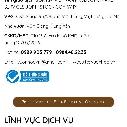
SERVICES JOINT STOCK COMPANY
VPGD:
Số 2 ngõ 95/29 phố Việt Hưng, Việt Hưng, Hà Nội
Nhà vườn:
Văn Giang, Hưng Yên
ĐKKD/MST:
0107351360 do sở KHĐT cấp
ngày 10/03/2016
Hotline:
0989 905 779
-
0984.48.22.33
Email:
vuonhoavn@gmail.com
- website:
vuonhoa.vn
TƯ VẤN THIẾT KẾ SÂN VƯỜN NGAY
LĨNH VỰC DỊCH VỤ