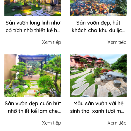
Sân vườn lung linh như
Sân vườn đẹp, hút
cổ tích nhờ thiết kế hệ
khách cho khu du lịch
thống đèn trang trí
sinh thái, vui chơi, nghỉ
Xem tiếp
Xem tiếp
chuyên nghiệp
dưỡng
Sân vườn đẹp cuốn hút
Mẫu sân vườn với hệ
nhờ thiết kế lam che
sinh thái xanh tươi mát
nắng cách điệu tô
mắt, cải thiện phong
Xem tiếp
Xem tiếp
điểm không gian sống
thủy, nâng tầm cuộc